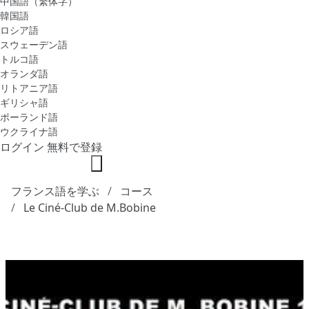
中国語（繁体字）
韓国語
ロシア語
スウェーデン語
トルコ語
オランダ語
リトアニア語
ギリシャ語
ポーランド語
ウクライナ語
ログイン
無料で登録
フランス語を学ぶ
コース
Le Ciné-Club de M.Bobine