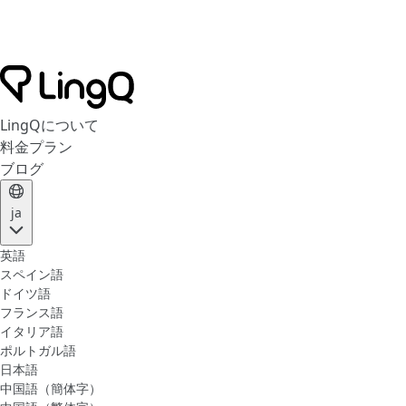
LingQについて
料金プラン
ブログ
ja
英語
スペイン語
ドイツ語
フランス語
イタリア語
ポルトガル語
日本語
中国語（簡体字）