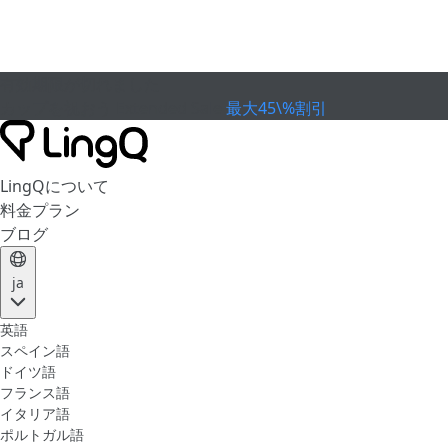
有効期限が切れました
カップを祝おう
Extended Sale
最大45\%割引
LingQについて
料金プラン
ブログ
ja
英語
スペイン語
ドイツ語
フランス語
イタリア語
ポルトガル語