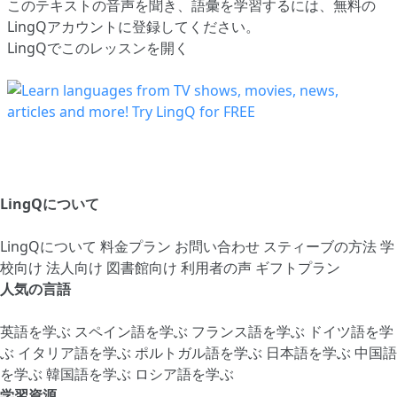
このテキストの音声を聞き、語彙を学習するには、
無料の
LingQアカウントに登録してください
。
LingQでこのレッスンを開く
LingQについて
LingQについて
料金プラン
お問い合わせ
スティーブの方法
学
校向け
法人向け
図書館向け
利用者の声
ギフトプラン
人気の言語
英語を学ぶ
スペイン語を学ぶ
フランス語を学ぶ
ドイツ語を学
ぶ
イタリア語を学ぶ
ポルトガル語を学ぶ
日本語を学ぶ
中国語
を学ぶ
韓国語を学ぶ
ロシア語を学ぶ
学習資源