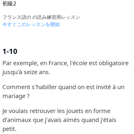
初級2
フランス語の の読み練習用レッスン
今すぐこのレッスンを開始
1-10
Par exemple, en France, l'école est obligatoire
jusqu'à seize ans.
Comment s'habiller quand on est invité à un
mariage ?
Je voulais retrouver les jouets en forme
d'animaux que j'avais aimés quand j'étais
petit.