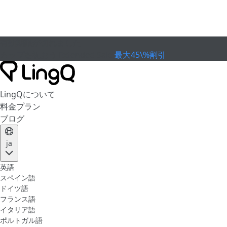
有効期限が切れました
カップを祝おう
Extended Sale
最大45\%割引
LingQについて
料金プラン
ブログ
ja
英語
スペイン語
ドイツ語
フランス語
イタリア語
ポルトガル語