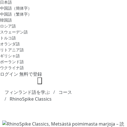
日本語
中国語（簡体字）
中国語（繁体字）
韓国語
ロシア語
スウェーデン語
トルコ語
オランダ語
リトアニア語
ギリシャ語
ポーランド語
ウクライナ語
ログイン
無料で登録
フィンランド語を学ぶ
コース
RhinoSpike Classics