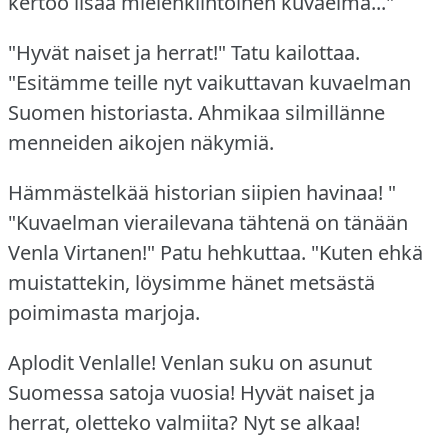
kertoo lisää mielenkiintoinen kuvaelma..."
"Hyvät naiset ja herrat!"
Tatu kailottaa.
"Esitämme teille nyt vaikuttavan kuvaelman
Suomen historiasta.
Ahmikaa silmillänne
menneiden aikojen näkymiä.
Hämmästelkää historian siipien havinaa!
"
"Kuvaelman vierailevana tähtenä on tänään
Venla Virtanen!"
Patu hehkuttaa.
"Kuten ehkä
muistattekin, löysimme hänet metsästä
poimimasta marjoja.
Aplodit Venlalle!
Venlan suku on asunut
Suomessa satoja vuosia!
Hyvät naiset ja
herrat, oletteko valmiita?
Nyt se alkaa!