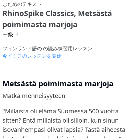
RhinoSpike Classics, Metsästä
poimimasta marjoja
中級 １
フィンランド語の の読み練習用レッスン
今すぐこのレッスンを開始
Metsästä poimimasta marjoja
Matka menneisyyteen
"Millaista oli elämä Suomessa 500 vuotta
sitten?
Entä millaista oli silloin, kun sinun
isovanhempasi olivat lapsia?
Tästä aiheesta