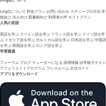
LingQについて
LingQについて
料金プラン
お問い合わせ
スティーブの方法
学
校向け
法人向け
図書館向け
利用者の声
ギフトプラン
人気の言語
英語を学ぶ
スペイン語を学ぶ
フランス語を学ぶ
ドイツ語を学
ぶ
イタリア語を学ぶ
ポルトガル語を学ぶ
日本語を学ぶ
中国語
を学ぶ
韓国語を学ぶ
ロシア語を学ぶ
学習資源
フォーラム
ブログ
チューターになる
採用情報
語学能力テスト
アフェリエイトプログラム
プレスルーム
文法ガイド
アプリをダウンロード