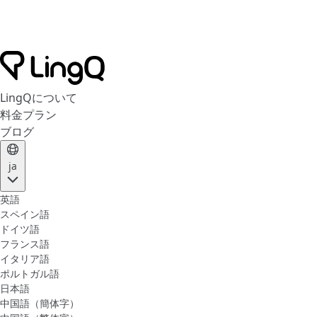
LingQについて
料金プラン
ブログ
ja
英語
スペイン語
ドイツ語
フランス語
イタリア語
ポルトガル語
日本語
中国語（簡体字）