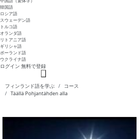
中国語（繁体字）
韓国語
ロシア語
スウェーデン語
トルコ語
オランダ語
リトアニア語
ギリシャ語
ポーランド語
ウクライナ語
ログイン
無料で登録
フィンランド語を学ぶ
コース
Täällä Pohjantähden alla