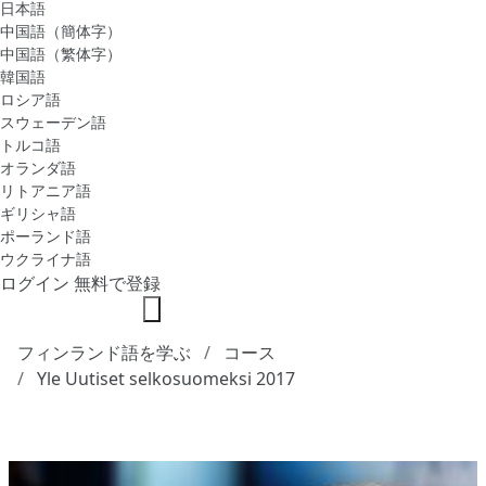
日本語
中国語（簡体字）
中国語（繁体字）
韓国語
ロシア語
スウェーデン語
トルコ語
オランダ語
リトアニア語
ギリシャ語
ポーランド語
ウクライナ語
ログイン
無料で登録
フィンランド語を学ぶ
コース
Yle Uutiset selkosuomeksi 2017