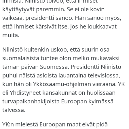
ihmisiä.
Niinistö toivoo, että ihmiset
käyttäytyvät paremmin.
Se ei ole kovin
vaikeaa, presidentti sanoo.
Hän sanoo myös,
että ihmiset kärsivät itse, jos he loukkaavat
muita.
Niinistö kuitenkin uskoo, että suurin osa
suomalaisista tuntee olon melko mukavaksi
tämän päivän Suomessa.
Presidentti Niinistö
puhui näistä asioista lauantaina televisiossa,
kun hän oli Ykkösaamu-ohjelman vieraana.
YK
eli Yhdistyneet kansakunnat on huolissaan
turvapaikanhakijoista Euroopan kylmässä
talvessa.
YK:n mielestä Euroopan maat eivät pidä