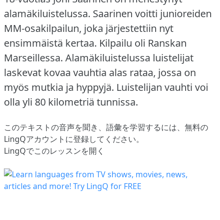
alamäkiluistelussa.
Saarinen voitti junioreiden
MM-osakilpailun, joka järjestettiin nyt
ensimmäistä kertaa.
Kilpailu oli Ranskan
Marseillessa.
Alamäkiluistelussa luistelijat
laskevat kovaa vauhtia alas rataa, jossa on
myös mutkia ja hyppyjä.
Luistelijan vauhti voi
olla yli 80 kilometriä tunnissa.
このテキストの音声を聞き、語彙を学習するには、
無料の
LingQアカウントに登録してください
。
LingQでこのレッスンを開く