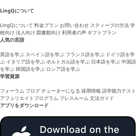
LingQについて
LingQについて
料金プラン
お問い合わせ
スティーブの方法
学
校向け
法人向け
図書館向け
利用者の声
ギフトプラン
人気の言語
英語を学ぶ
スペイン語を学ぶ
フランス語を学ぶ
ドイツ語を学
ぶ
イタリア語を学ぶ
ポルトガル語を学ぶ
日本語を学ぶ
中国語
を学ぶ
韓国語を学ぶ
ロシア語を学ぶ
学習資源
フォーラム
ブログ
チューターになる
採用情報
語学能力テスト
アフェリエイトプログラム
プレスルーム
文法ガイド
アプリをダウンロード