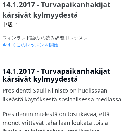
14.1.2017 - Turvapaikanhakijat
kärsivät kylmyydestä
中級 １
フィンランド語の の読み練習用レッスン
今すぐこのレッスンを開始
14.1.2017 - Turvapaikanhakijat
kärsivät kylmyydestä
Presidentti Sauli Niinistö on huolissaan
ilkeästä käytöksestä sosiaalisessa mediassa.
Presidentin mielestä on tosi ikävää, että
monet yrittävät tahallaan loukata toisia