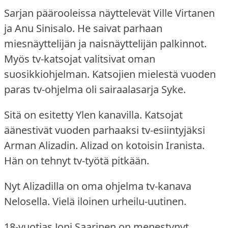
Sarjan päärooleissa näyttelevät Ville Virtanen
ja Anu Sinisalo.
He saivat parhaan
miesnäyttelijän ja naisnäyttelijän palkinnot.
Myös tv-katsojat valitsivat oman
suosikkiohjelman.
Katsojien mielestä vuoden
paras tv-ohjelma oli sairaalasarja Syke.
Sitä on esitetty Ylen kanavilla.
Katsojat
äänestivät vuoden parhaaksi tv-esiintyjäksi
Arman Alizadin.
Alizad on kotoisin Iranista.
Hän on tehnyt tv-työtä pitkään.
Nyt Alizadilla on oma ohjelma tv-kanava
Nelosella.
Vielä iloinen urheilu-uutinen.
18-vuotias Joni Saarinen on menestynyt