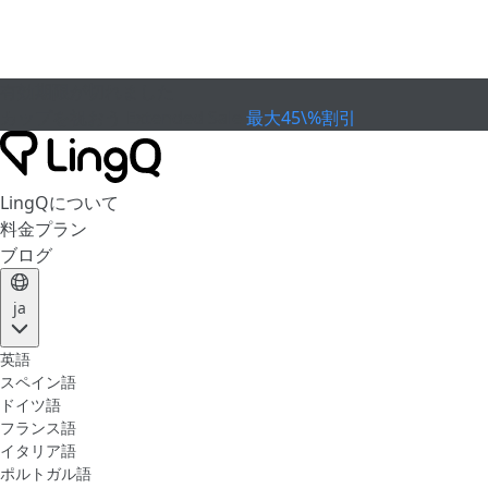
有効期限が切れました
カップを祝おう
Extended Sale
最大45\%割引
LingQについて
料金プラン
ブログ
ja
英語
スペイン語
ドイツ語
フランス語
イタリア語
ポルトガル語