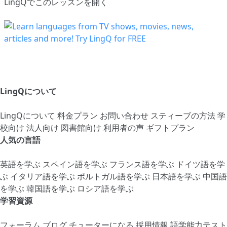
LingQでこのレッスンを開く
LingQについて
LingQについて
料金プラン
お問い合わせ
スティーブの方法
学
校向け
法人向け
図書館向け
利用者の声
ギフトプラン
人気の言語
英語を学ぶ
スペイン語を学ぶ
フランス語を学ぶ
ドイツ語を学
ぶ
イタリア語を学ぶ
ポルトガル語を学ぶ
日本語を学ぶ
中国語
を学ぶ
韓国語を学ぶ
ロシア語を学ぶ
学習資源
フォーラム
ブログ
チューターになる
採用情報
語学能力テスト