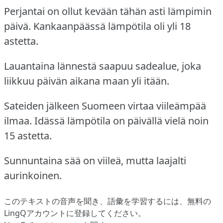
Perjantai on ollut kevään tähän asti lämpimin
päivä.
Kankaanpäässä lämpötila oli yli 18
astetta.
Lauantaina lännestä saapuu sadealue, joka
liikkuu päivän aikana maan yli itään.
Sateiden jälkeen Suomeen virtaa viileämpää
ilmaa.
Idässä lämpötila on päivällä vielä noin
15 astetta.
Sunnuntaina sää on viileä, mutta laajalti
aurinkoinen.
このテキストの音声を聞き、語彙を学習するには、
無料の
LingQアカウントに登録してください
。