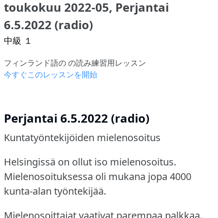
toukokuu 2022-05, Perjantai
6.5.2022 (radio)
中級 １
フィンランド語の の読み練習用レッスン
今すぐこのレッスンを開始
Perjantai 6.5.2022 (radio)
Kuntatyöntekijöiden mielenosoitus
Helsingissä on ollut iso mielenosoitus.
Mielenosoituksessa oli mukana jopa 4000
kunta-alan työntekijää.
Mielenosoittajat vaativat parempaa palkkaa.