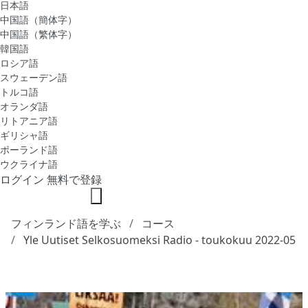
日本語
中国語（簡体字）
中国語（繁体字）
韓国語
ロシア語
スウェーデン語
トルコ語
オランダ語
リトアニア語
ギリシャ語
ポーランド語
ウクライナ語
ログイン
無料で登録
フィンランド語を学ぶ
コース
Yle Uutiset Selkosuomeksi Radio - toukokuu 2022-05