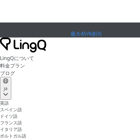
有効期限が切れました
カップを祝おう
Extended Sale
最大45\%割引
LingQについて
料金プラン
ブログ
ja
英語
スペイン語
ドイツ語
フランス語
イタリア語
ポルトガル語