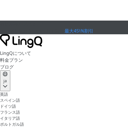
有効期限が切れました
カップを祝おう
Extended Sale
最大45\%割引
LingQについて
料金プラン
ブログ
ja
英語
スペイン語
ドイツ語
フランス語
イタリア語
ポルトガル語