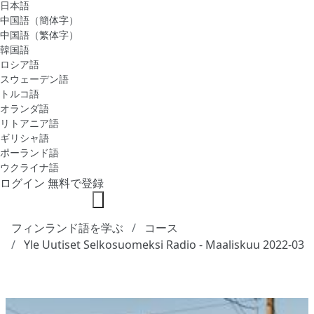
日本語
中国語（簡体字）
中国語（繁体字）
韓国語
ロシア語
スウェーデン語
トルコ語
オランダ語
リトアニア語
ギリシャ語
ポーランド語
ウクライナ語
ログイン
無料で登録
フィンランド語を学ぶ
コース
Yle Uutiset Selkosuomeksi Radio - Maaliskuu 2022-03