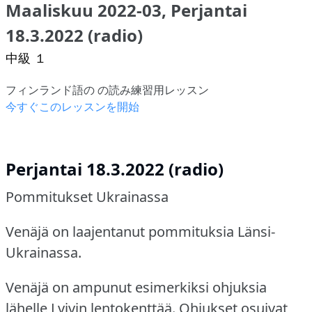
Maaliskuu 2022-03, Perjantai
18.3.2022 (radio)
中級 １
フィンランド語の の読み練習用レッスン
今すぐこのレッスンを開始
Perjantai 18.3.2022 (radio)
Pommitukset Ukrainassa
Venäjä on laajentanut pommituksia Länsi-
Ukrainassa.
Venäjä on ampunut esimerkiksi ohjuksia
lähelle Lvivin lentokenttää.
Ohjukset osuivat