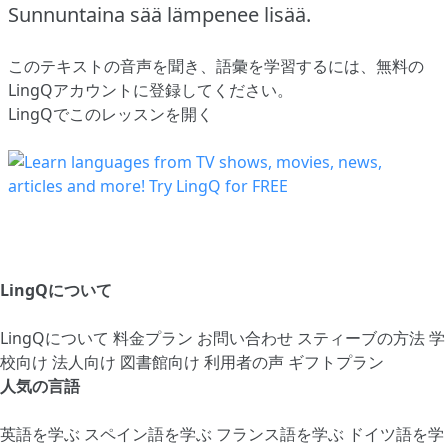
Sunnuntaina sää lämpenee lisää.
このテキストの音声を聞き、語彙を学習するには、
無料の
LingQアカウントに登録してください
。
LingQでこのレッスンを開く
LingQについて
LingQについて
料金プラン
お問い合わせ
スティーブの方法
学
校向け
法人向け
図書館向け
利用者の声
ギフトプラン
人気の言語
英語を学ぶ
スペイン語を学ぶ
フランス語を学ぶ
ドイツ語を学