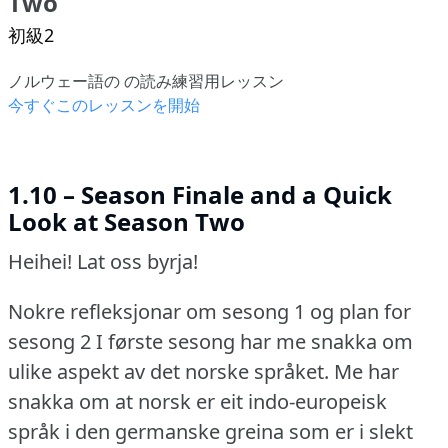
Two
初級2
ノルウェー語の の読み練習用レッスン
今すぐこのレッスンを開始
1.10 – Season Finale and a Quick
Look at Season Two
Heihei!
Lat oss byrja!
Nokre refleksjonar om sesong 1 og plan for
sesong 2 I første sesong har me snakka om
ulike aspekt av det norske språket.
Me har
snakka om at norsk er eit indo-europeisk
språk i den germanske greina som er i slekt