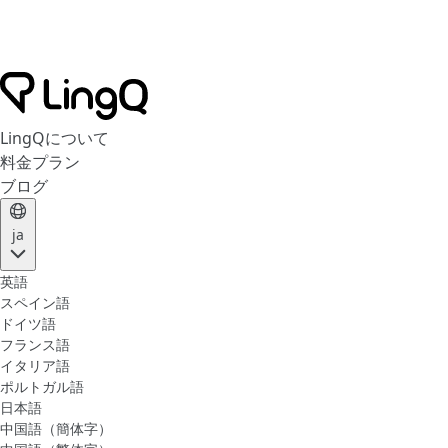
LingQについて
料金プラン
ブログ
ja
英語
スペイン語
ドイツ語
フランス語
イタリア語
ポルトガル語
日本語
中国語（簡体字）