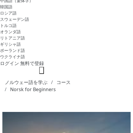
中国語（繁体字）
韓国語
ロシア語
スウェーデン語
トルコ語
オランダ語
リトアニア語
ギリシャ語
ポーランド語
ウクライナ語
ログイン
無料で登録
ノルウェー語を学ぶ
コース
Norsk for Beginners