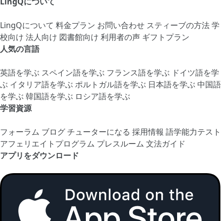
LingQについて
LingQについて
料金プラン
お問い合わせ
スティーブの方法
学
校向け
法人向け
図書館向け
利用者の声
ギフトプラン
人気の言語
英語を学ぶ
スペイン語を学ぶ
フランス語を学ぶ
ドイツ語を学
ぶ
イタリア語を学ぶ
ポルトガル語を学ぶ
日本語を学ぶ
中国語
を学ぶ
韓国語を学ぶ
ロシア語を学ぶ
学習資源
フォーラム
ブログ
チューターになる
採用情報
語学能力テスト
アフェリエイトプログラム
プレスルーム
文法ガイド
アプリをダウンロード