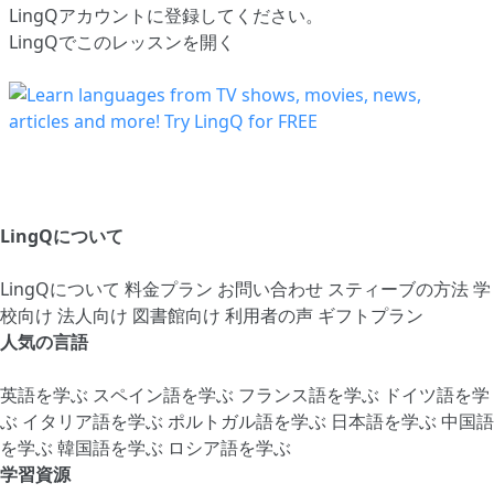
LingQアカウントに登録してください
。
LingQでこのレッスンを開く
LingQについて
LingQについて
料金プラン
お問い合わせ
スティーブの方法
学
校向け
法人向け
図書館向け
利用者の声
ギフトプラン
人気の言語
英語を学ぶ
スペイン語を学ぶ
フランス語を学ぶ
ドイツ語を学
ぶ
イタリア語を学ぶ
ポルトガル語を学ぶ
日本語を学ぶ
中国語
を学ぶ
韓国語を学ぶ
ロシア語を学ぶ
学習資源