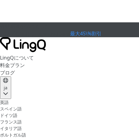
有効期限が切れました
カップを祝おう
Extended Sale
最大45\%割引
LingQについて
料金プラン
ブログ
ja
英語
スペイン語
ドイツ語
フランス語
イタリア語
ポルトガル語