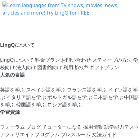
LingQについて
LingQについて
料金プラン
お問い合わせ
スティーブの方法
学
校向け
法人向け
図書館向け
利用者の声
ギフトプラン
人気の言語
英語を学ぶ
スペイン語を学ぶ
フランス語を学ぶ
ドイツ語を学
ぶ
イタリア語を学ぶ
ポルトガル語を学ぶ
日本語を学ぶ
中国語
を学ぶ
韓国語を学ぶ
ロシア語を学ぶ
学習資源
フォーラム
ブログ
チューターになる
採用情報
語学能力テスト
アフェリエイトプログラム
プレスルーム
文法ガイド