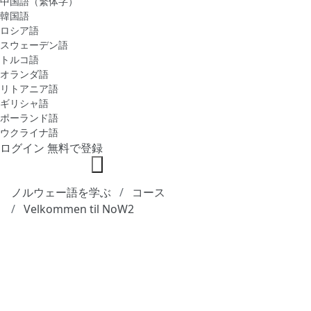
中国語（繁体字）
韓国語
ロシア語
スウェーデン語
トルコ語
オランダ語
リトアニア語
ギリシャ語
ポーランド語
ウクライナ語
ログイン
無料で登録
ノルウェー語を学ぶ
コース
Velkommen til NoW2