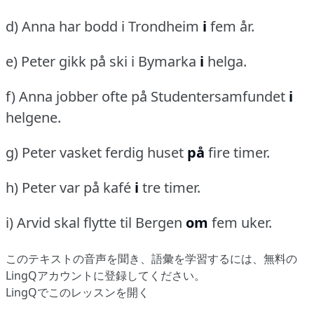
d) Anna har bodd i Trondheim
i
fem år.
e) Peter gikk på ski i Bymarka
i
helga.
f) Anna jobber ofte på Studentersamfundet
i
helgene.
g) Peter vasket ferdig huset
på
fire timer.
h) Peter var på kafé
i
tre timer.
i) Arvid skal flytte til Bergen
om
fem uker.
このテキストの音声を聞き、語彙を学習するには、
無料の
LingQアカウントに登録してください
。
LingQでこのレッスンを開く