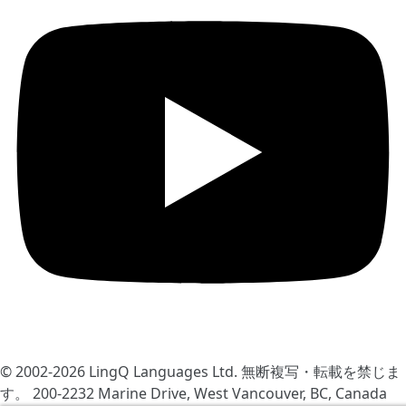
© 2002-2026
LingQ Languages Ltd.
無断複写・転載を禁じま
す。 200-2232 Marine Drive, West Vancouver, BC, Canada