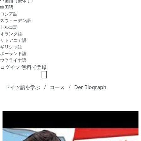
中国語（繁体字）
韓国語
ロシア語
スウェーデン語
トルコ語
オランダ語
リトアニア語
ギリシャ語
ポーランド語
ウクライナ語
ログイン
無料で登録
ドイツ語を学ぶ
コース
Der Biograph