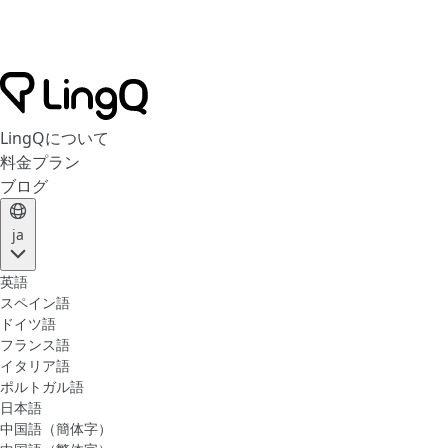
LingQについて
料金プラン
ブログ
ja
英語
スペイン語
ドイツ語
フランス語
イタリア語
ポルトガル語
日本語
中国語（簡体字）