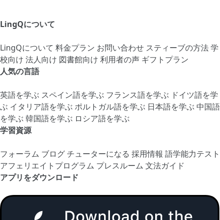
LingQについて
LingQについて
料金プラン
お問い合わせ
スティーブの方法
学
校向け
法人向け
図書館向け
利用者の声
ギフトプラン
人気の言語
英語を学ぶ
スペイン語を学ぶ
フランス語を学ぶ
ドイツ語を学
ぶ
イタリア語を学ぶ
ポルトガル語を学ぶ
日本語を学ぶ
中国語
を学ぶ
韓国語を学ぶ
ロシア語を学ぶ
学習資源
フォーラム
ブログ
チューターになる
採用情報
語学能力テスト
アフェリエイトプログラム
プレスルーム
文法ガイド
アプリをダウンロード