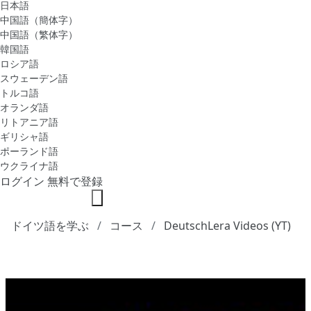
日本語
中国語（簡体字）
中国語（繁体字）
韓国語
ロシア語
スウェーデン語
トルコ語
オランダ語
リトアニア語
ギリシャ語
ポーランド語
ウクライナ語
ログイン
無料で登録
ドイツ語を学ぶ
コース
DeutschLera Videos (YT)