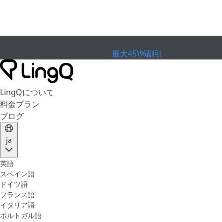
有効期限が切れました
カップを祝おう
Extended Sale
最大45\%割引
LingQについて
料金プラン
ブログ
ja
英語
スペイン語
ドイツ語
フランス語
イタリア語
ポルトガル語