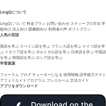
LingQについて
LingQについて
料金プラン
お問い合わせ
スティーブの方法
学
校向け
法人向け
図書館向け
利用者の声
ギフトプラン
人気の言語
英語を学ぶ
スペイン語を学ぶ
フランス語を学ぶ
ドイツ語を学
ぶ
イタリア語を学ぶ
ポルトガル語を学ぶ
日本語を学ぶ
中国語
を学ぶ
韓国語を学ぶ
ロシア語を学ぶ
学習資源
フォーラム
ブログ
チューターになる
採用情報
語学能力テスト
アフェリエイトプログラム
プレスルーム
文法ガイド
アプリをダウンロード