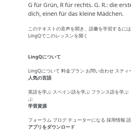
G für Grün, R für rechts.
G. R.: die er
dich, einen für das kleine Mädchen.
このテキストの音声を聞き、語彙を学習するには
LingQでこのレッスンを開く
LingQについて
LingQについて
料金プラン
お問い合わせ
スティ
人気の言語
英語を学ぶ
スペイン語を学ぶ
フランス語を学ぶ
ぶ
学習資源
フォーラム
ブログ
チューターになる
採用情報
アプリをダウンロード