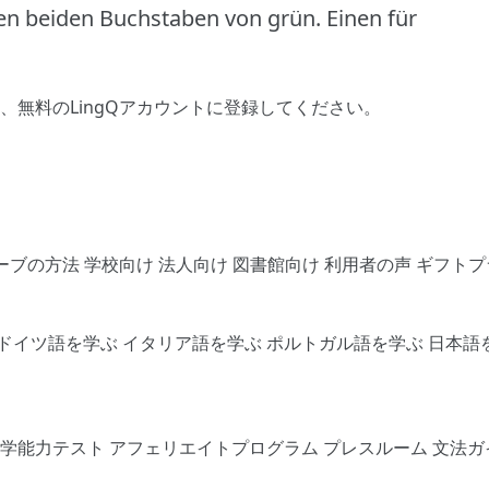
sten beiden Buchstaben von grün.
Einen für
、
無料のLingQアカウントに登録してください
。
ーブの方法
学校向け
法人向け
図書館向け
利用者の声
ギフトプ
ドイツ語を学ぶ
イタリア語を学ぶ
ポルトガル語を学ぶ
日本語
語学能力テスト
アフェリエイトプログラム
プレスルーム
文法ガ