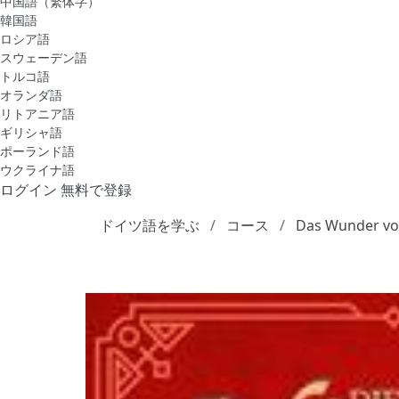
中国語（繁体字）
韓国語
ロシア語
スウェーデン語
トルコ語
オランダ語
リトアニア語
ギリシャ語
ポーランド語
ウクライナ語
ログイン
無料で登録
ドイツ語を学ぶ
コース
Das Wunder vo