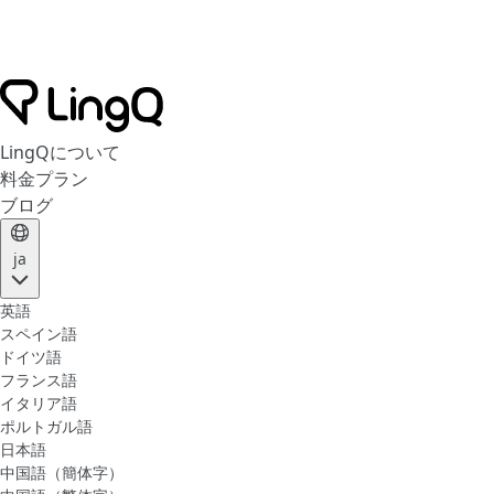
LingQについて
料金プラン
ブログ
ja
英語
スペイン語
ドイツ語
フランス語
イタリア語
ポルトガル語
日本語
中国語（簡体字）