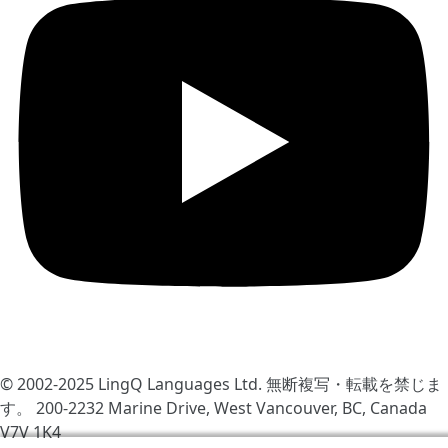
© 2002-2025
LingQ Languages Ltd.
無断複写・転載を禁じま
す。 200-2232 Marine Drive, West Vancouver, BC, Canada
V7V 1K4