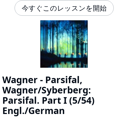
今すぐこのレッスンを開始
Wagner - Parsifal,
Wagner/Syberberg:
Parsifal. Part I (5/54)
Engl./German