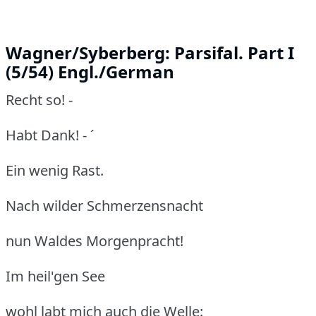
Wagner/Syberberg: Parsifal. Part I
(5/54) Engl./German
Recht so! -
Habt Dank! - ´
Ein wenig Rast.
Nach wilder Schmerzensnacht
nun Waldes Morgenpracht!
Im heil'gen See
wohl labt mich auch die Welle: