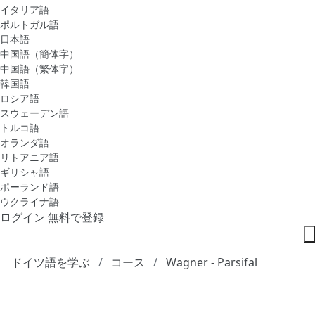
イタリア語
ポルトガル語
日本語
中国語（簡体字）
中国語（繁体字）
韓国語
ロシア語
スウェーデン語
トルコ語
オランダ語
リトアニア語
ギリシャ語
ポーランド語
ウクライナ語
ログイン
無料で登録
ドイツ語を学ぶ
コース
Wagner - Parsifal