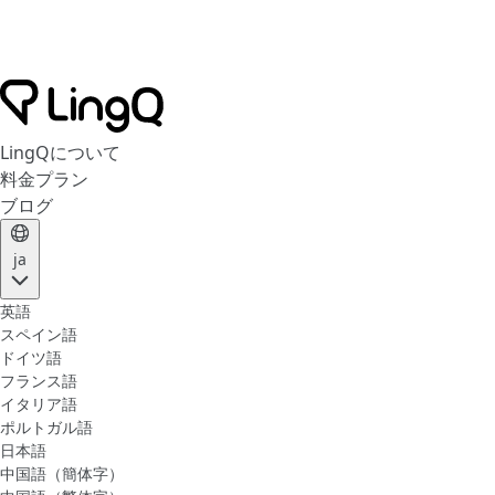
LingQについて
料金プラン
ブログ
ja
英語
スペイン語
ドイツ語
フランス語
イタリア語
ポルトガル語
日本語
中国語（簡体字）