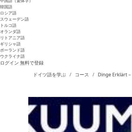
中国語（繁体字）
韓国語
ロシア語
スウェーデン語
トルコ語
オランダ語
リトアニア語
ギリシャ語
ポーランド語
ウクライナ語
ログイン
無料で登録
ドイツ語を学ぶ
コース
Dinge Erklärt 