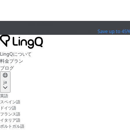
有効期限が切れました
Celebrate the Cup
特別オファー
Save up to 45
LingQについて
料金プラン
ブログ
ja
英語
スペイン語
ドイツ語
フランス語
イタリア語
ポルトガル語