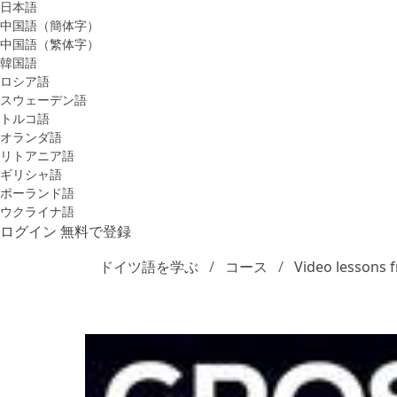
日本語
中国語（簡体字）
中国語（繁体字）
韓国語
ロシア語
スウェーデン語
トルコ語
オランダ語
リトアニア語
ギリシャ語
ポーランド語
ウクライナ語
ログイン
無料で登録
ドイツ語を学ぶ
コース
Video lessons 