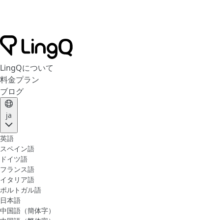
LingQについて
料金プラン
ブログ
ja
英語
スペイン語
ドイツ語
フランス語
イタリア語
ポルトガル語
日本語
中国語（簡体字）