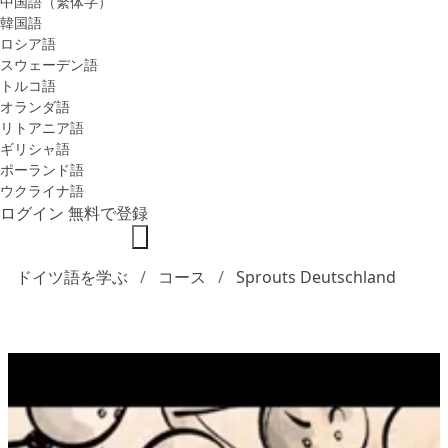
中国語（繁体字）
韓国語
ロシア語
スウェーデン語
トルコ語
オランダ語
リトアニア語
ギリシャ語
ポーランド語
ウクライナ語
ログイン
無料で登録
ドイツ語を学ぶ
コース
Sprouts Deutschland