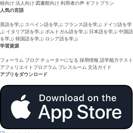
校向け
法人向け
図書館向け
利用者の声
ギフトプラン
人気の言語
英語を学ぶ
スペイン語を学ぶ
フランス語を学ぶ
ドイツ語を学
ぶ
イタリア語を学ぶ
ポルトガル語を学ぶ
日本語を学ぶ
中国語
を学ぶ
韓国語を学ぶ
ロシア語を学ぶ
学習資源
フォーラム
ブログ
チューターになる
採用情報
語学能力テスト
アフェリエイトプログラム
プレスルーム
文法ガイド
アプリをダウンロード