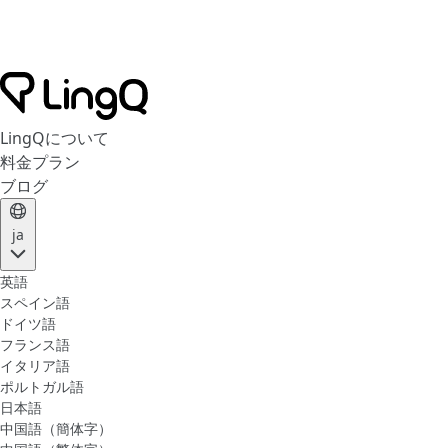
LingQについて
料金プラン
ブログ
ja
英語
スペイン語
ドイツ語
フランス語
イタリア語
ポルトガル語
日本語
中国語（簡体字）