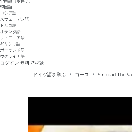
中国語（繁体字）
韓国語
ロシア語
スウェーデン語
トルコ語
オランダ語
リトアニア語
ギリシャ語
ポーランド語
ウクライナ語
ログイン
無料で登録
ドイツ語を学ぶ
コース
Sindbad The Sa