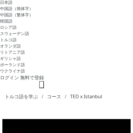
日本語
中国語（簡体字）
中国語（繁体字）
韓国語
ロシア語
スウェーデン語
トルコ語
オランダ語
リトアニア語
ギリシャ語
ポーランド語
ウクライナ語
ログイン
無料で登録
トルコ語を学ぶ
コース
TED x Istanbul