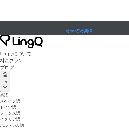
有効期限が切れました
カップを祝おう
Extended Sale
最大45\%割引
LingQについて
料金プラン
ブログ
ja
英語
スペイン語
ドイツ語
フランス語
イタリア語
ポルトガル語