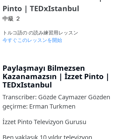
Pinto | TEDxIstanbul
中級 ２
トルコ語の の読み練習用レッスン
今すぐこのレッスンを開始
Paylaşmayı Bilmezsen
Kazanamazsın | İzzet Pinto |
TEDxIstanbul
Transcriber: Gözde Caymazer Gözden
geçirme: Erman Turkmen
İzzet Pinto Televizyon Gurusu
Ben yaklaşık 10 yıldır televizyon