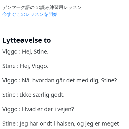
デンマーク語の の読み練習用レッスン
今すぐこのレッスンを開始
Lytteøvelse to
Viggo : Hej, Stine.
Stine : Hej, Viggo.
Viggo : Nå, hvordan går det med dig, Stine?
Stine : Ikke særlig godt.
Viggo : Hvad er der i vejen?
Stine : Jeg har ondt i halsen, og jeg er meget