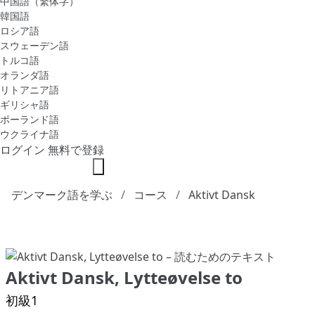
中国語（繁体字）
韓国語
ロシア語
スウェーデン語
トルコ語
オランダ語
リトアニア語
ギリシャ語
ポーランド語
ウクライナ語
ログイン
無料で登録
デンマーク語を学ぶ
コース
Aktivt Dansk
Aktivt Dansk, Lytteøvelse to
初級1