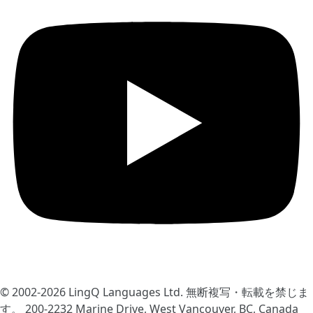
© 2002-2026
LingQ Languages Ltd.
無断複写・転載を禁じま
す。 200-2232 Marine Drive, West Vancouver, BC, Canada