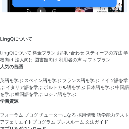
LingQについて
LingQについて
料金プラン
お問い合わせ
スティーブの方法
学
校向け
法人向け
図書館向け
利用者の声
ギフトプラン
人気の言語
英語を学ぶ
スペイン語を学ぶ
フランス語を学ぶ
ドイツ語を学
ぶ
イタリア語を学ぶ
ポルトガル語を学ぶ
日本語を学ぶ
中国語
を学ぶ
韓国語を学ぶ
ロシア語を学ぶ
学習資源
フォーラム
ブログ
チューターになる
採用情報
語学能力テスト
アフェリエイトプログラム
プレスルーム
文法ガイド
アプリをダウンロード