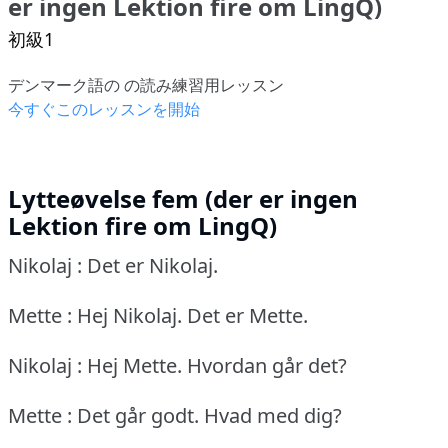
er ingen Lektion fire om LingQ)
初級1
デンマーク語の の読み練習用レッスン
今すぐこのレッスンを開始
Lytteøvelse fem (der er ingen
Lektion fire om LingQ)
Nikolaj : Det er Nikolaj.
Mette : Hej Nikolaj.
Det er Mette.
Nikolaj : Hej Mette.
Hvordan går det?
Mette : Det går godt.
Hvad med dig?