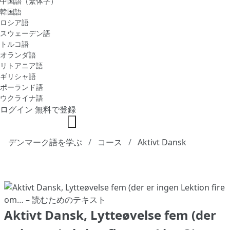
中国語（繁体字）
韓国語
ロシア語
スウェーデン語
トルコ語
オランダ語
リトアニア語
ギリシャ語
ポーランド語
ウクライナ語
ログイン
無料で登録
デンマーク語を学ぶ
コース
Aktivt Dansk
Aktivt Dansk, Lytteøvelse fem (der