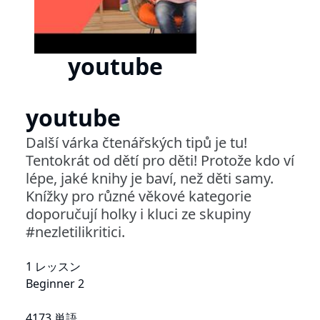
youtube
youtube
Další várka čtenářských tipů je tu!
Tentokrát od dětí pro děti! Protože kdo ví
lépe, jaké knihy je baví, než děti samy.
Knížky pro různé věkové kategorie
doporučují holky i kluci ze skupiny
#nezletilikritici.
1 レッスン
Beginner 2
4173 単語