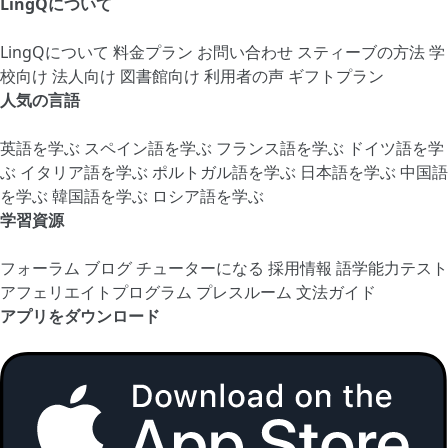
LingQについて
LingQについて
料金プラン
お問い合わせ
スティーブの方法
学
校向け
法人向け
図書館向け
利用者の声
ギフトプラン
人気の言語
英語を学ぶ
スペイン語を学ぶ
フランス語を学ぶ
ドイツ語を学
ぶ
イタリア語を学ぶ
ポルトガル語を学ぶ
日本語を学ぶ
中国語
を学ぶ
韓国語を学ぶ
ロシア語を学ぶ
学習資源
フォーラム
ブログ
チューターになる
採用情報
語学能力テスト
アフェリエイトプログラム
プレスルーム
文法ガイド
アプリをダウンロード