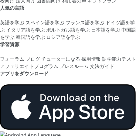
校向け
法人向け
図書館向け
利用者の声
ギフトプラン
人気の言語
英語を学ぶ
スペイン語を学ぶ
フランス語を学ぶ
ドイツ語を学
ぶ
イタリア語を学ぶ
ポルトガル語を学ぶ
日本語を学ぶ
中国語
を学ぶ
韓国語を学ぶ
ロシア語を学ぶ
学習資源
フォーラム
ブログ
チューターになる
採用情報
語学能力テスト
アフェリエイトプログラム
プレスルーム
文法ガイド
アプリをダウンロード