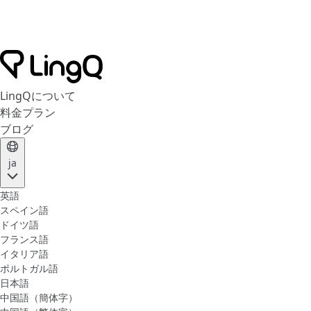
LingQについて
料金プラン
ブログ
ja
英語
スペイン語
ドイツ語
フランス語
イタリア語
ポルトガル語
日本語
中国語（簡体字）