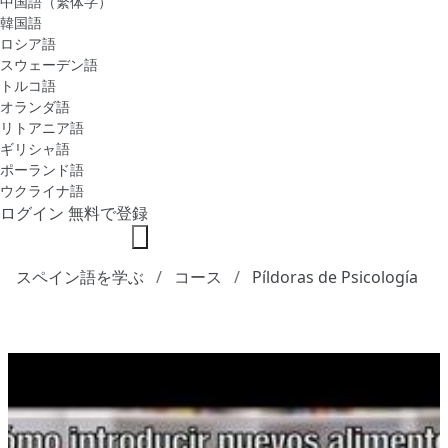
中国語（繁体字）
韓国語
ロシア語
スウェーデン語
トルコ語
オランダ語
リトアニア語
ギリシャ語
ポーランド語
ウクライナ語
ログイン
無料で登録
スペイン語を学ぶ
コース
Píldoras de Psicología