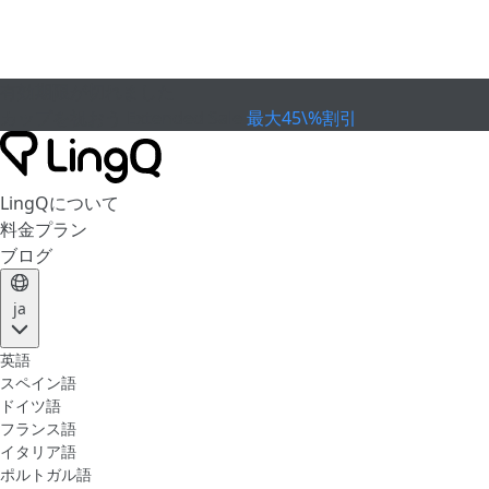
有効期限が切れました
カップを祝おう
Extended Sale
最大45\%割引
LingQについて
料金プラン
ブログ
ja
英語
スペイン語
ドイツ語
フランス語
イタリア語
ポルトガル語