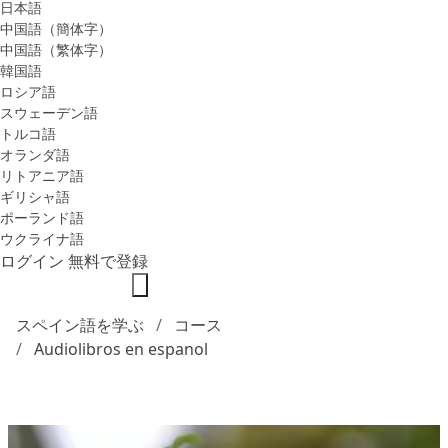
日本語
中国語（簡体字）
中国語（繁体字）
韓国語
ロシア語
スウェーデン語
トルコ語
オランダ語
リトアニア語
ギリシャ語
ポーランド語
ウクライナ語
ログイン
無料で登録
スペイン語を学ぶ
コース
Audiolibros en espanol