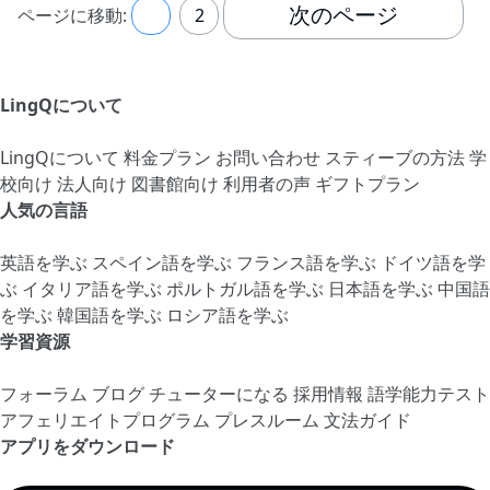
次のページ
ページに移動:
1
2
LingQについて
LingQについて
料金プラン
お問い合わせ
スティーブの方法
学
校向け
法人向け
図書館向け
利用者の声
ギフトプラン
人気の言語
英語を学ぶ
スペイン語を学ぶ
フランス語を学ぶ
ドイツ語を学
ぶ
イタリア語を学ぶ
ポルトガル語を学ぶ
日本語を学ぶ
中国語
を学ぶ
韓国語を学ぶ
ロシア語を学ぶ
学習資源
フォーラム
ブログ
チューターになる
採用情報
語学能力テスト
アフェリエイトプログラム
プレスルーム
文法ガイド
アプリをダウンロード