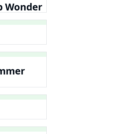
op Wonder
a
ummer