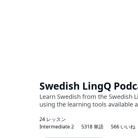
Swedish LingQ Podca
Learn Swedish from the Swedish L
using the learning tools available
24 レッスン
Intermediate 2
5318 単語
566 いいね