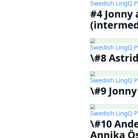
Swedish LingQ P
#4 Jonny 
(intermed
Swedish LingQ P
\#8 Astri
Swedish LingQ P
\#9 Jonny
Swedish LingQ P
\#10 And
Annika Ö