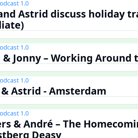
odcast 1.0
and Astrid discuss holiday tr
iate)
odcast 1.0
d & Jonny – Working Around
odcast 1.0
 & Astrid - Amsterdam
odcast 1.0
ers & André – The Homecomi
stberg Deasy