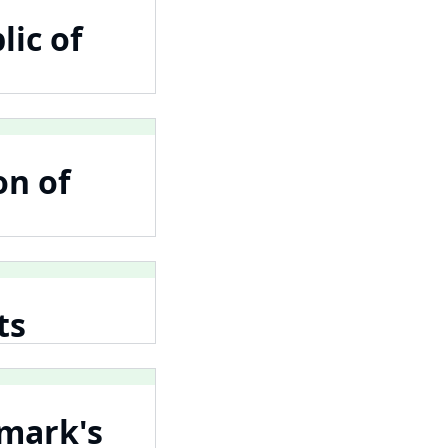
lic of
on of
ts
nmark's