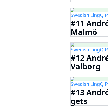
Swedish LingQ P
#11 André
Malmö
Swedish LingQ P
#12 André
Valborg
Swedish LingQ P
#13 André
gets