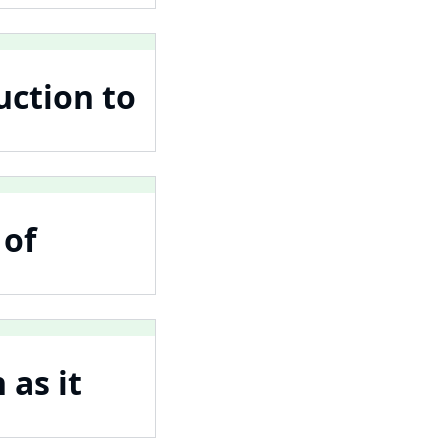
uction to
 of
 as it