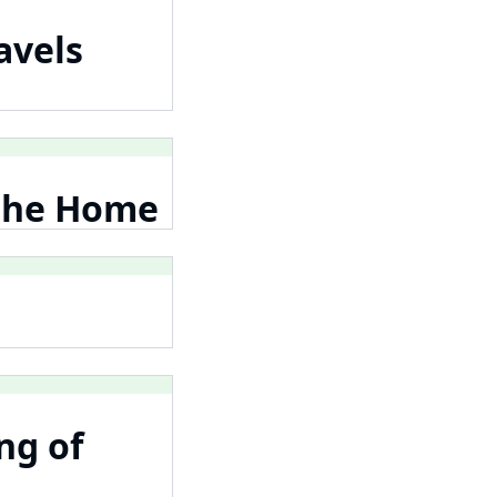
avels
 the Home
ng of