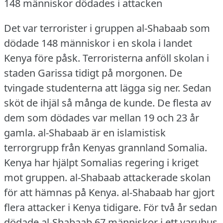
148 människor dödades i attacken
Det var terrorister i gruppen al-Shabaab som
dödade 148 människor i en skola i landet
Kenya före påsk.
Terroristerna anföll skolan i
staden Garissa tidigt på morgonen.
De
tvingade studenterna att lägga sig ner.
Sedan
sköt de ihjäl så många de kunde.
De flesta av
dem som dödades var mellan 19 och 23 år
gamla.
al-Shabaab är en islamistisk
terrorgrupp från Kenyas grannland Somalia.
Kenya har hjälpt Somalias regering i kriget
mot gruppen.
al-Shabaab attackerade skolan
för att hämnas på Kenya.
al-Shabaab har gjort
flera attacker i Kenya tidigare.
För två år sedan
dödade al-Shabaab 67 människor i ett varuhus