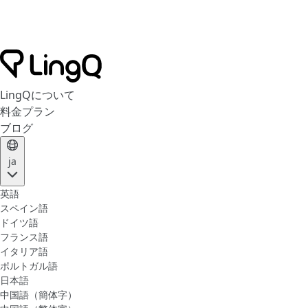
LingQについて
料金プラン
ブログ
ja
英語
スペイン語
ドイツ語
フランス語
イタリア語
ポルトガル語
日本語
中国語（簡体字）