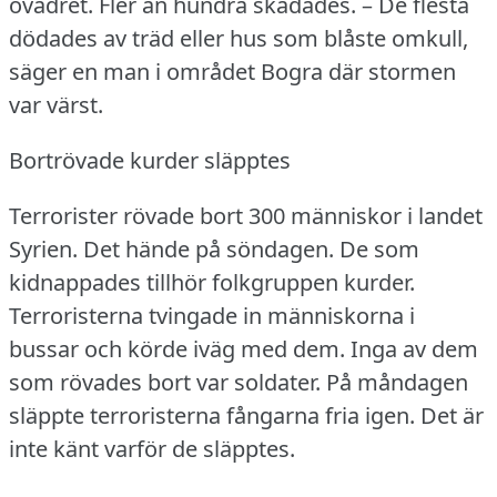
ovädret.
Fler än hundra skadades.
– De flesta
dödades av träd eller hus som blåste omkull,
säger en man i området Bogra där stormen
var värst.
Bortrövade kurder släpptes
Terrorister rövade bort 300 människor i landet
Syrien.
Det hände på söndagen.
De som
kidnappades tillhör folkgruppen kurder.
Terroristerna tvingade in människorna i
bussar och körde iväg med dem.
Inga av dem
som rövades bort var soldater.
På måndagen
släppte terroristerna fångarna fria igen.
Det är
inte känt varför de släpptes.