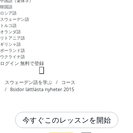
中国語（繁体字）
韓国語
ロシア語
スウェーデン語
トルコ語
オランダ語
リトアニア語
ギリシャ語
ポーランド語
ウクライナ語
ログイン
無料で登録
スウェーデン語を学ぶ
コース
8sidor lättlästa nyheter 2015
今すぐこのレッスンを開始