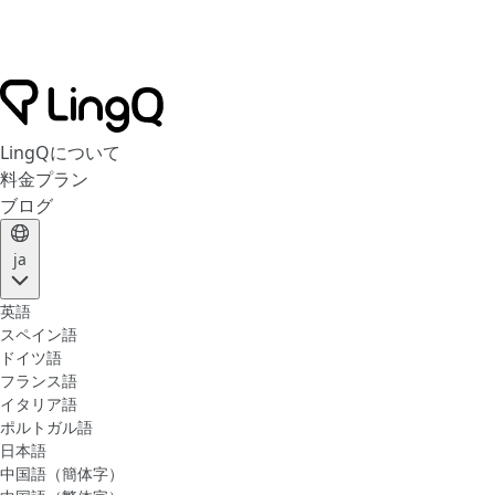
LingQについて
料金プラン
ブログ
ja
英語
スペイン語
ドイツ語
フランス語
イタリア語
ポルトガル語
日本語
中国語（簡体字）