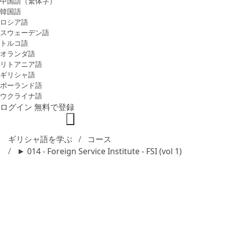
中国語（繁体字）
韓国語
ロシア語
スウェーデン語
トルコ語
オランダ語
リトアニア語
ギリシャ語
ポーランド語
ウクライナ語
ログイン
無料で登録
ギリシャ語を学ぶ
コース
► 014 - Foreign Service Institute - FSI (vol 1)