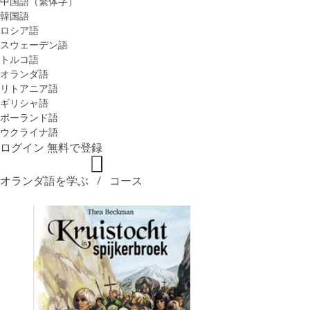
中国語（繁体字）
韓国語
ロシア語
スウェーデン語
トルコ語
オランダ語
リトアニア語
ギリシャ語
ポーランド語
ウクライナ語
ログイン
無料で登録
オランダ語を学ぶ
コース