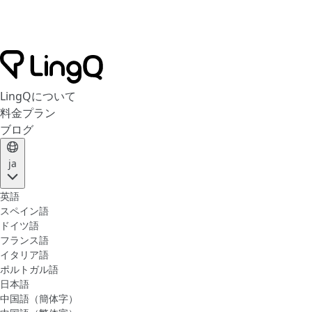
LingQについて
料金プラン
ブログ
ja
英語
スペイン語
ドイツ語
フランス語
イタリア語
ポルトガル語
日本語
中国語（簡体字）