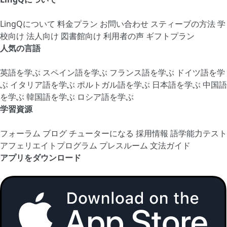
LingQについて
料金プラン
お問い合わせ
スティーブの方法
学
校向け
法人向け
図書館向け
利用者の声
ギフトプラン
人気の言語
英語を学ぶ
スペイン語を学ぶ
フランス語を学ぶ
ドイツ語を学
ぶ
イタリア語を学ぶ
ポルトガル語を学ぶ
日本語を学ぶ
中国語
を学ぶ
韓国語を学ぶ
ロシア語を学ぶ
学習資源
フォーラム
ブログ
チューターになる
採用情報
語学能力テスト
アフェリエイトプログラム
プレスルーム
文法ガイド
アプリをダウンロード