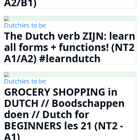
A2/B1)
Dutchies to be
The Dutch verb ZIJN: learn
all forms + functions! (NT2
A1/A2) #learndutch
Dutchies to be
GROCERY SHOPPING in
DUTCH // Boodschappen
doen // Dutch for
BEGINNERS les 21 (NT2 -
A1)