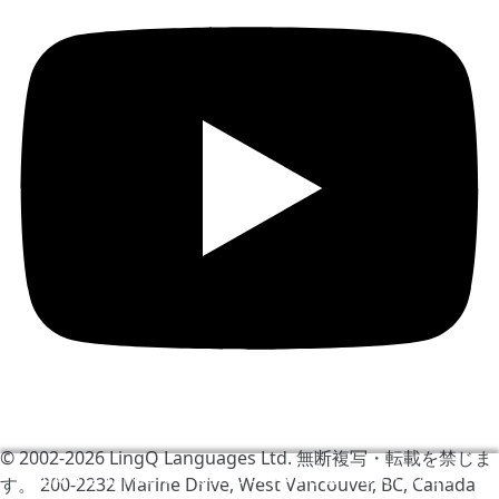
© 2002-2026
LingQ Languages Ltd.
無断複写・転載を禁じま
LingQをより快適にするためCookieを使用しています。
す。 200-2232 Marine Drive, West Vancouver, BC, Canada