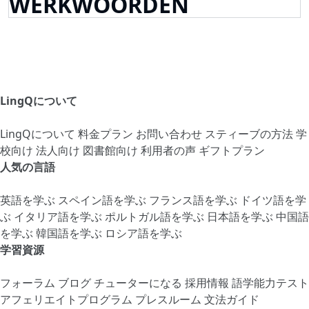
WERKWOORDEN
LingQについて
LingQについて
料金プラン
お問い合わせ
スティーブの方法
学
校向け
法人向け
図書館向け
利用者の声
ギフトプラン
人気の言語
英語を学ぶ
スペイン語を学ぶ
フランス語を学ぶ
ドイツ語を学
ぶ
イタリア語を学ぶ
ポルトガル語を学ぶ
日本語を学ぶ
中国語
を学ぶ
韓国語を学ぶ
ロシア語を学ぶ
学習資源
フォーラム
ブログ
チューターになる
採用情報
語学能力テスト
アフェリエイトプログラム
プレスルーム
文法ガイド