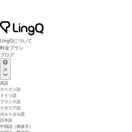
LingQについて
料金プラン
ブログ
ja
英語
スペイン語
ドイツ語
フランス語
イタリア語
ポルトガル語
日本語
中国語（簡体字）