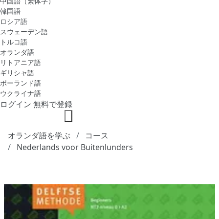
中国語（繁体字）
韓国語
ロシア語
スウェーデン語
トルコ語
オランダ語
リトアニア語
ギリシャ語
ポーランド語
ウクライナ語
ログイン
無料で登録
オランダ語を学ぶ
コース
Nederlands voor Buitenlunders