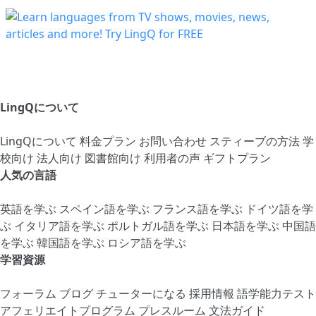
LingQについて
LingQについて
料金プラン
お問い合わせ
スティーブの方法
学
校向け
法人向け
図書館向け
利用者の声
ギフトプラン
人気の言語
英語を学ぶ
スペイン語を学ぶ
フランス語を学ぶ
ドイツ語を学
ぶ
イタリア語を学ぶ
ポルトガル語を学ぶ
日本語を学ぶ
中国語
を学ぶ
韓国語を学ぶ
ロシア語を学ぶ
学習資源
フォーラム
ブログ
チューターになる
採用情報
語学能力テスト
アフェリエイトプログラム
プレスルーム
文法ガイド