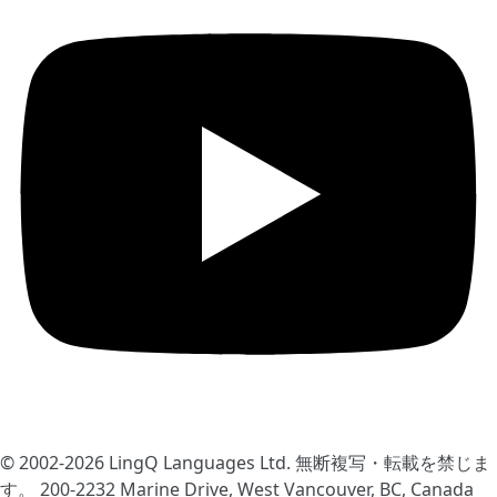
© 2002-2026
LingQ Languages Ltd.
無断複写・転載を禁じま
す。 200-2232 Marine Drive, West Vancouver, BC, Canada