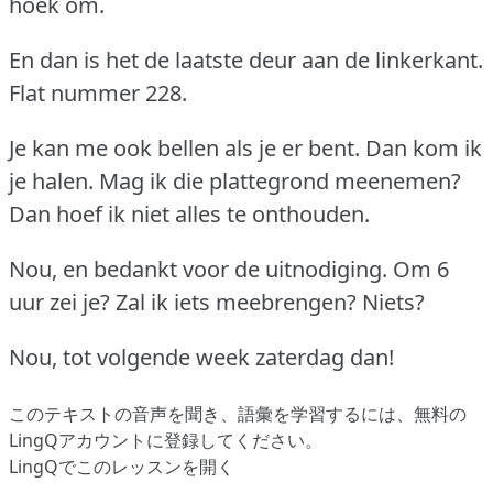
hoek om.
En dan is het de laatste deur aan de linkerkant.
Flat nummer 228.
Je kan me ook bellen als je er bent.
Dan kom ik
je halen.
Mag ik die plattegrond meenemen?
Dan hoef ik niet alles te onthouden.
Nou, en bedankt voor de uitnodiging.
Om 6
uur zei je?
Zal ik iets meebrengen?
Niets?
Nou, tot volgende week zaterdag dan!
このテキストの音声を聞き、語彙を学習するには、
無料の
LingQアカウントに登録してください
。
LingQでこのレッスンを開く