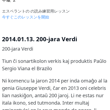
エスペラントの の読み練習用レッスン
今すぐこのレッスンを開始
2014.01.13. 200-jara Verdi
200-jara Verdi
Tiun ĉi sonartikolon verkis kaj produktis Paŭlo
Sergio Viana el Brazilo
Ni komencu la jaron 2014 per inda omaĝo al la
genia Giuseppe Verdi, ĉar en 2013 oni celebris
lian naskiĝon, antaŭ 200 jaroj.
Li ne estas nur
itala ikono, sed tutmonda.
Inter multaj