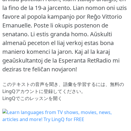
la fino de la 19-a jarcento.
Lian nomon oni uzis
favore al popola kampanjo por Reĝo Vittorio
Emanuelle.
Poste li okupis postenon de
senatano.
Li estis granda homo.
Aŭskulti
almenaŭ peceton el liaj verkoj estas bona
maniero komenci la jaron.
Kaj al la karaj
geaŭskultantoj de la Esperanta RetRadio mi
deziras tre feliĉan novjaron!
このテキストの音声を聞き、語彙を学習するには、
無料の
LingQアカウントに登録してください
。
LingQでこのレッスンを開く