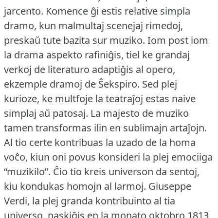
jarcento.
Komence ĝi estis relative simpla
dramo, kun malmultaj scenejaj rimedoj,
preskaŭ tute bazita sur muziko.
Iom post iom
la drama aspekto rafiniĝis, tiel ke grandaj
verkoj de literaturo adaptiĝis al opero,
ekzemple dramoj de Ŝekspiro.
Sed plej
kurioze, ke multfoje la teatraĵoj estas naive
simplaj aŭ patosaj.
La majesto de muziko
tamen transformas ilin en sublimajn artaĵojn.
Al tio certe kontribuas la uzado de la homa
voĉo, kiun oni povus konsideri la plej emociiga
“muzikilo”.
Ĉio tio kreis universon da sentoj,
kiu kondukas homojn al larmoj.
Giuseppe
Verdi, la plej granda kontribuinto al tia
universo, naskiĝis en la monato oktobro 1813,