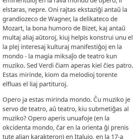
eminentuloj en la rava mondo de opero, li
elstaras, nepre.
Oni rajtas ekstaziĝi antaŭ la
grandiozeco de Wagner, la delikateco de
Mozart, la bona humoro de Bizet, kaj antaŭ
multaj aliaj aŭtoroj, kiuj helpis konstrui unu el
la plej interesaj kulturaj manifestiĝoj en la
mondo - la magia miksaĵo de teatro kun
muziko.
Sed Verdi ĉiam aperas kiel ĉies patro.
Estas mirinde, kiom da melodioj torente
elfluas el liaj partituroj.
Opero ja estas mirinda mondo.
Ĉu muziko je
servo de teatro, aŭ teatro, kiu submetiĝas al
muziko?
Opero aperis unuafoje (en la
okcidenta mondo, ĉar en la orienta ĝi prenis
tute alian karakteron) en Italujo, en la 17-a