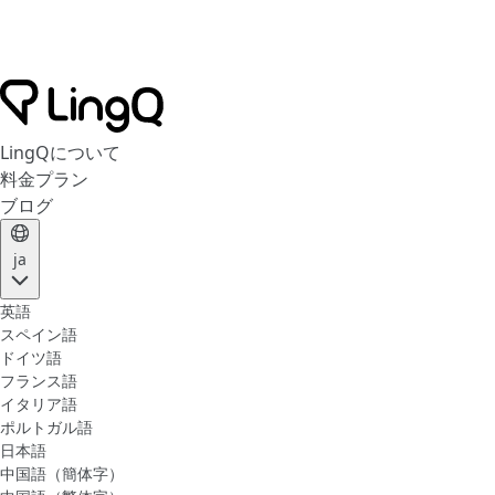
LingQについて
料金プラン
ブログ
ja
英語
スペイン語
ドイツ語
フランス語
イタリア語
ポルトガル語
日本語
中国語（簡体字）