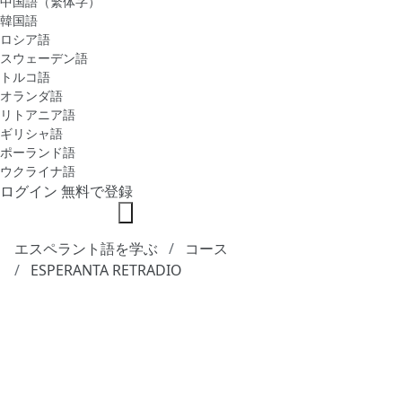
中国語（繁体字）
韓国語
ロシア語
スウェーデン語
トルコ語
オランダ語
リトアニア語
ギリシャ語
ポーランド語
ウクライナ語
ログイン
無料で登録
エスペラント語を学ぶ
コース
ESPERANTA RETRADIO