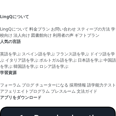
LingQについて
LingQについて
料金プラン
お問い合わせ
スティーブの方法
学
校向け
法人向け
図書館向け
利用者の声
ギフトプラン
人気の言語
英語を学ぶ
スペイン語を学ぶ
フランス語を学ぶ
ドイツ語を学
ぶ
イタリア語を学ぶ
ポルトガル語を学ぶ
日本語を学ぶ
中国語
を学ぶ
韓国語を学ぶ
ロシア語を学ぶ
学習資源
フォーラム
ブログ
チューターになる
採用情報
語学能力テスト
アフェリエイトプログラム
プレスルーム
文法ガイド
アプリをダウンロード