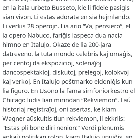
en la itala urbeto Busseto, kie li fidele pasigis
sian vivon.
Li estas adorata en sia hejmlando.
Li verkis 28 operojn.
Lia ario “Va, pensiero”, el
la opero Nabuco, fariĝis iaspeca dua nacia
himno en Italujo.
Okaze de lia 200-jara
datreveno, la tuta mondo celebris kaj omaĝis,
per centoj da ekspozicioj, solenaĵoj,
dancospektakloj, diskutoj, prelegoj, kolokvoj
kaj verkoj.
En Italujo poŝtmarko eldoniĝis kun
lia figuro.
En Usono la fama simfoniorkestro el
Chicago ludis lian mirindan “Rekviemon”.
Laŭ
historiaj registraĵoj, oni asertas, ke kiam
Wagner aŭskultis tiun rekviemon, li ekkriis:
“Estas pli bone diri nenion!” Verdi plenumis
ankaŭ politikan rolon, kiam Italujo unuiĝis, en