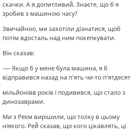
скачки.
А я допитливий̆.
Знаєте, що б я
зробив з машиною часу?
Звичайноо, ми захотіли дізнатися, щоб
потім вдосталь над ним покепкувати.
Він сказав:
-— Якщо б у мене була машина, я б
відправився назад на п'ять чи-то п'ятдесят
мільйонівв років і подивився, що стало з
динозаврами.
Ми з Реєм вирішили, що толку в цьому
ніякого.
Рей̆ сказав, що кого цікавлять, ці