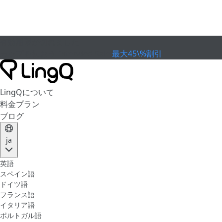
有効期限が切れました
カップを祝おう
Extended Sale
最大45\%割引
LingQについて
料金プラン
ブログ
ja
英語
スペイン語
ドイツ語
フランス語
イタリア語
ポルトガル語