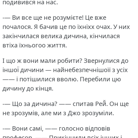
подивився на нас.
-— Ви все ще не розумієте!
Це вже
почалося.
Я бачив це по їхніхх очах.
У них
закінчилася велика дичина, кінчилася
втіха їхньогоо життя.
І що ж вони мали робити?
Звернулися до
іншої̈ дичини — найнебезпечнішоїї з усіх
—— і потішилися вволю.
Перебили цю
дичину до кінця.
-— Що за дичина?
—— спитав Рей̆.
Он ще
не зрозумів, але ми з Джо зрозуміли.
-— Вони самі, —— голосно відповів
професор.
—— Прикінчили всіх інших і