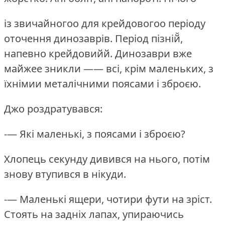
із звичайногоо для крейдовогоо періоду
оточення динозаврів.
Період пізній̆,
напевно крейдовийй.
Динозаври вже
майжее зникли —— всі, крім маленьких, з
їхнімии металічними поясами і зброєю.
Джо роздратувався:
-— Які маленькі, з поясами і зброєю?
Хлопець секунду дивився на нього, потім
знову втупився в нікуди.
-— Маленькі ящери, чотири фути на зріст.
Стоять на задніх лапах, упираючись