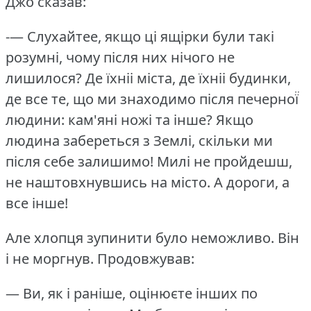
Джо сказав:
-— Слухайтее, якщо ці ящірки були такі
розумні, чому після них нічого не
лишилося?
Де їхніі міста, де їхніі будинки,
де все те, що ми знаходимо після печерної̈
людини: кам'яні ножі та інше?
Якщо
людина забереться з Землі, скільки ми
після себе залишимо!
Милі не пройдешш,
не наштовхнувшись на місто.
А дороги, а
все інше!
Але хлопця зупинити було неможливо.
Він
і не моргнув.
Продовжував:
— Ви, як і раніше, оцінюєте інших по