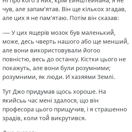
Ні про кого з них, крім Ейнштейнана, я не
чув, але запам'ятав.
Він ще кількох згадав,
але цих я не пам'ятаю.
Потім він сказав:
-— У цих ящерів мозок був маленький̆,
може, десь чверть нашого або ще менший̆,
але вони використовували йогоо
повністю, весь до останку.
Кістки цього не
покажуть, але вони були розумними;
розумними, як люди.
И хазяями Землі.
Тут Джо придумав щось хороше.
На
якийсьь час мені здалося, що він
професора цього прищучив, і я страшенно
зрадів, коли той̆ викрутився.