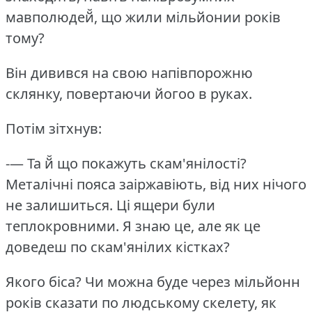
мавполюдей̆, що жили мільйонии років
тому?
Він дивився на свою напівпорожню
склянку, повертаючи йогоо в руках.
Потім зітхнув:
-— Та й̆ що покажуть скам'янілості?
Металічні пояса заіржавіють, від них нічого
не залишиться.
Ці ящери були
теплокровними.
Я знаю це, але як це
доведеш по скам'янілих кістках?
Якого біса?
Чи можна буде через мільйонн
років сказати по людському скелету, як