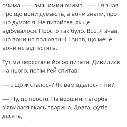
очима —— зміїнимии очима, —— і я знав,
про що вони думають, а вони знали, про
що думаю я. Не питайтее, як це
відбувалося.
Просто так було.
Все.
Я знав,
що вони на полюванні, і знав, що мене
вони не відпустять.
Тут ми перестали йогоо питати.
Дивилися
на нього, потім Рей̆ спитав:
-— І що ж сталося?
Як вам вдалося піти?
-— Ну, це просто.
На вершині пагорба
з'явилася якась тварина.
Довга, футів
десять,