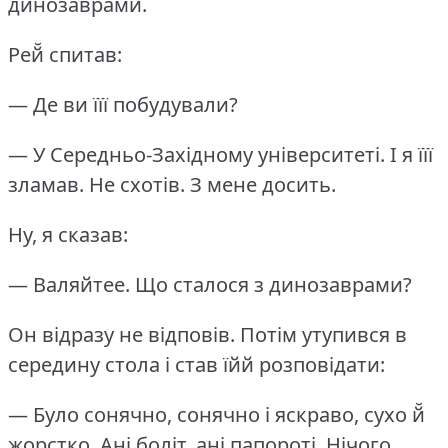
динозаврами.
Рей̆ спитав:
— Де ви їїї побудували?
— У Середньо-Західному університеті.
І я їїї
зламав.
Не схотів.
З мене досить.
Ну, я сказав:
— Валяйтее.
Що сталося з динозаврами?
Он відразу не відповів.
Потім утупився в
середину стола і став їйй розповідати:
— Було сонячно, сонячно і яскраво, сухо й̆
жорстко.
Ані боліт, ані папороті.
Нічого