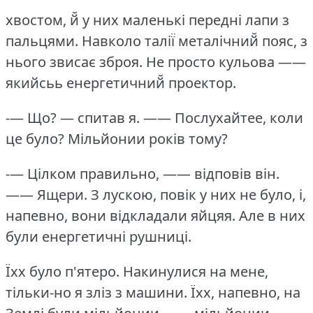
хвостом, й̆ у них маленькі передні лапи з
пальцями.
Навколо талії̈ металічний̆ пояс, з
нього звисає зброя.
Не просто кульова ——
якийсьь енергетичний̆ проектор.
-— Що?
— спитав я.
—— Послухайтее, коли
це було?
Мільйонии років тому?
-— Цілком правильно, —— відповів він.
—— Ящери.
З лускою, повік у них не було, і,
напевно, вони відкладали яйцяя.
Але в них
були енергетичні рушниці.
Їхх було п'ятеро.
Накинулися на мене,
тільки-но я зліз з машини.
Їхх, напевно, на