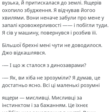
вузька, й̆ притискалася до землі.
Ящерів
охопило збудження.
Я відчував йогоо
хвилями.
Вони неначе забули про мене у
запалі кровожерливості —— і побігли туди.
Я сів у машину, повернувся і розбив їїї.
Більшої̈ брехні мені чути не доводилося.
Джо відкашлявся.
-— І що ж сталося з динозаврами?
-— Як, ви хіба не зрозуміли?
Я думав, це
достатньо ясно.
Всі ці маленькі розумні
ящери — мисливці.
Мисливці за
інстинктом і за бажанням.
Це їхнєє