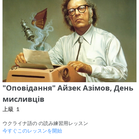
"Оповідання" Айзек Азімов, День
мисливців
上級 １
ウクライナ語の の読み練習用レッスン
今すぐこのレッスンを開始