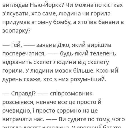
виглядав Нью-Йоркк?
Чи можна по кістках
з'ясувати, хто саме, людина чи горила
придумав атомну бомбу, а хто ївв банани в
зоопарку?
-— Гей̆, —— заявив Джо, який̆ вирішив
посперечатися, —— будь-який̆ телепень
відрізнить скелет людини від скелету
горили.
У людини мозок більше.
Кожний̆
дурень скаже, хто з них розумніший̆.
-— Справді?
—— співрозмовник
розсміявся, неначе все це просто й̆
очевидно, і просто соромно на це
витрачати час.
—— Ви судите по тому, чого
змогла досягти людина.
У еволюції̈ багато