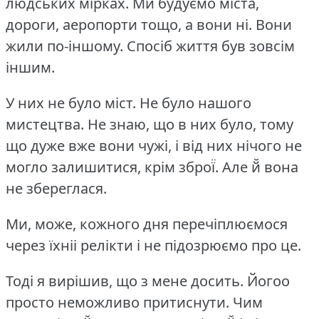
людських мірках.
Ми будуємо міста,
дороги, аеропорти тощо, а вони ні.
Вони
жили по-іншому.
Спосіб життя був зовсім
іншим.
У них не було міст.
Не було нашого
мистецтва.
Не знаю, що в них було, тому
що дуже вже вони чужі, і від них нічого не
могло залишитися, крім зброї̈.
Але й̆ вона
не збереглася.
Ми, може, кожного дня перечіплюємося
через їхніі релікти і не підозрюємо про це.
Тоді я вирішив, що з мене досить.
Йогоо
просто неможливо притиснути.
Чим