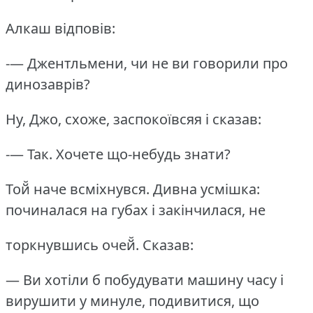
Алкаш відповів:
-— Джентльмени, чи не ви говорили про
динозаврів?
Ну, Джо, схоже, заспокоївсяя і сказав:
-— Так.
Хочете що-небудь знати?
Той̆ наче всміхнувся.
Дивна усмішка:
починалася на губах і закінчилася, не
торкнувшись очей̆.
Сказав:
— Ви хотіли б побудувати машину часу і
вирушити у минуле, подивитися, що