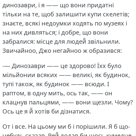
динозаври, і я —— що вони придатні
тільки на те, щоб залишити купи скелетів;
знаєте, всякі недоумки ходять по музеях і
на них дивляться; і добре, що вони
забралися: місце для людей̆ звільнили.
Звичайноо, Джо негайноо ж образився:
-— Динозаври —— це здорово!
Їхх було
мільйонии всяких —— великі, як будинок,
тупі також, як будинок —— всюди.
І
раптом, в одну мить, ось так, —— он
клацнув пальцями, —— вони щезли.
Чому?
Ось це я й̆ хотів би дізнатися.
От і все.
На цьому ми б і порішили.
Я б що-
небудь сказав, Рей̆ додав би щось кумедне,