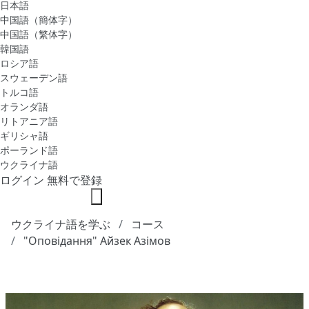
日本語
中国語（簡体字）
中国語（繁体字）
韓国語
ロシア語
スウェーデン語
トルコ語
オランダ語
リトアニア語
ギリシャ語
ポーランド語
ウクライナ語
ログイン
無料で登録
ウクライナ語を学ぶ
コース
"Оповідання" Айзек Азімов