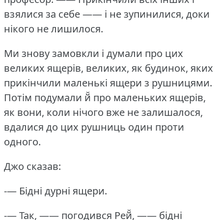
взялися за себе —— і не зупинилися, доки
нікого не лишилося.
Ми знову замовкли і думали про цих
великих ящерів, великих, як будинок, яких
прикінчили маленькі ящери з рушницями.
Потім подумали й̆ про маленьких ящерів,
як вони, коли нічого вже не залишалося,
вдалися до цих рушниць один проти
одного.
Джо сказав:
-— Бідні дурні ящери.
-— Так, —— погодився Рей̆, —— бідні