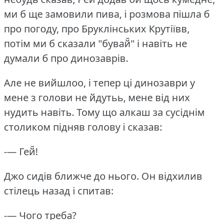
ми б ще замовили пива, і розмова пішла б
про погоду, про Бруклінських Крутіївв,
потім ми б сказали "бувай̆" і навіть не
думали б про динозаврів.
Але не вийшлоо, і тепер ці динозаври у
мене з голови не йдутьь, мене від них
нудить навіть.
Тому що алкаш за сусіднім
столиком підняв голову і сказав:
-— Гей̆!
Джо сидів ближче до нього.
Он відхилив
стілець назад і спитав:
-— Чого треба?