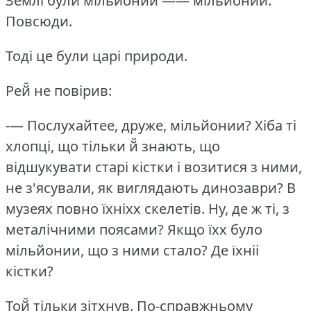
Землі були мільйонии —— мільйонии.
Повсюди.
Тоді це були царі природи.
Рей̆ не повірив:
-— Послухайтее, друже, мільйонии?
Хіба ті
хлопці, що тільки й̆ знають, що
відшукувати старі кістки і возитися з ними,
не з'ясували, як виглядають динозаври?
В
музеях повно їхніхх скелетів.
Ну, де ж ті, з
металічними поясами?
Якщо їхх було
мільйонии, що з ними стало?
Де їхніі
кістки?
Той̆ тільки зітхнув.
По-справжньому