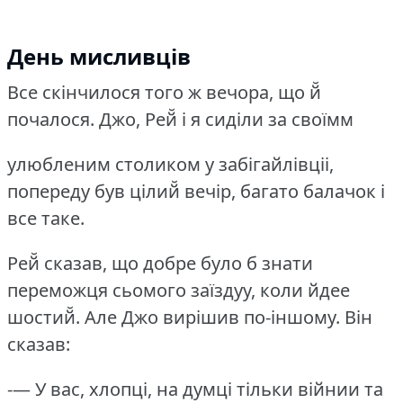
День мисливців
Все cкінчилося того ж вечора, що й̆
почалося.
Джо, Рей̆ і я сиділи за своїмм
улюбленим столиком у забігайлівціі,
попереду був цілий̆ вечір, багато балачок і
все таке.
Рей̆ сказав, що добре було б знати
переможця сьомого заїздуу, коли йдее
шостий̆.
Але Джо вирішив по-іншому.
Він
сказав:
-— У вас, хлопці, на думці тільки війнии та