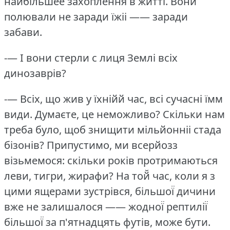
найбільшее захоплення в житті.
Вони
полювали не заради їжіі —— заради
забави.
-— І вони стерли с лиця Землі всіх
динозаврів?
-— Всіх, що жив у їхнійй час, всі сучасні їмм
види.
Думаєте, це неможливо?
Скільки нам
треба було, щоб знищити мільйонніі стада
бізонів?
Припустимо, ми всерйозз
візьмемося: скільки років протримаються
леви, тигри, жирафи?
На той̆ час, коли я з
цими ящерами зустрівся, більшої̈ дичини
вже не залишалося —— жодної̈ рептилії̈
більшої̈ за п'ятнадцять футів, може бути.