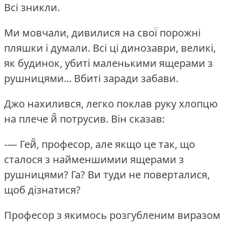
Всі зникли.
Ми мовчали, дивилися на свої̈ порожні
пляшки і думали.
Всі ці динозаври, великі,
як будинок, убиті маленькими ящерами з
рушницями... Вбиті заради забави.
Джо нахилився, легко поклав руку хлопцю
на плече й̆ потрусив.
Він сказав:
-— Гей̆, професор, але якщо це так, що
сталося з найменшимии ящерами з
рушницями?
Га?
Ви туди не поверталися,
щоб дізнатися?
Професор з якимось розгубленим виразом