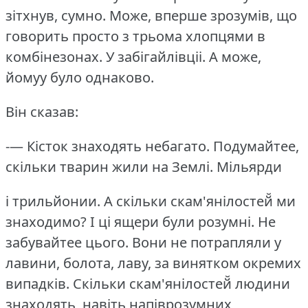
зітхнув, сумно.
Може, вперше зрозумів, що
говорить просто з трьома хлопцями в
комбінезонах.
У забігайлівціі.
А може,
йомуу було однаково.
Він сказав:
-— Кісток знаходять небагато.
Подумайтее,
скільки тварин жили на Землі.
Мільярди
і трильйонии.
А скільки скам'янілостей̆ ми
знаходимо?
І ці ящери були розумні.
Не
забувайтее цього.
Вони не потрапляли у
лавини, болота, лаву, за винятком окремих
випадків.
Скільки скам'янілостей̆ людини
знаходять, навіть напіврозумних