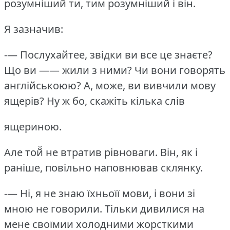
розумніший̆ ти, тим розумніший̆ і він.
Я зазначив:
-— Послухайтее, звідки ви все це знаєте?
Що ви —— жили з ними?
Чи вони говорять
англійськоюю?
А, може, ви вивчили мову
ящерів?
Ну ж бо, скажіть кілька слів
ящериною.
Але той̆ не втратив рівноваги.
Він, як і
раніше, повільно наповнював склянку.
-— Ні, я не знаю їхньоїї мови, і вони зі
мною не говорили.
Тільки дивилися на
мене своїмии холодними жорсткими