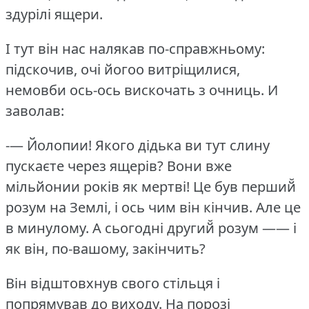
здурілі ящери.
І тут він нас налякав по-справжньому:
підскочив, очі йогоо витріщилися,
немовби ось-ось вискочать з очниць.
И
заволав:
-— Йолопии!
Якого дідька ви тут слину
пускаєте через ящерів?
Вони вже
мільйонии років як мертві!
Це був перший̆
розум на Землі, і ось чим він кінчив.
Але це
в минулому.
А сьогодні другий̆ розум —— і
як він, по-вашому, закінчить?
Він відштовхнув свого стільця і
попрямував до виходу.
На порозі