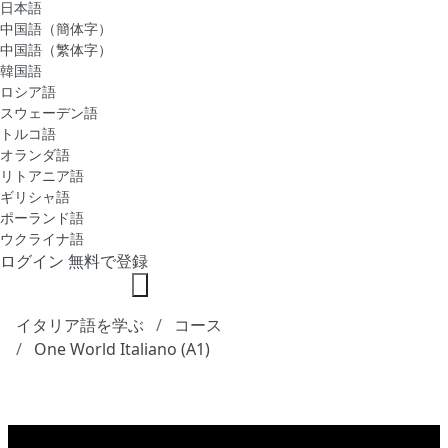
日本語
中国語（簡体字）
中国語（繁体字）
韓国語
ロシア語
スウェーデン語
トルコ語
オランダ語
リトアニア語
ギリシャ語
ポーランド語
ウクライナ語
ログイン
無料で登録
イタリア語を学ぶ
コース
One World Italiano (A1)