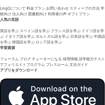
LingQについて
料金プラン
お問い合わせ
スティーブの方法
学
校向け
法人向け
図書館向け
利用者の声
ギフトプラン
人気の言語
英語を学ぶ
スペイン語を学ぶ
フランス語を学ぶ
ドイツ語を学
ぶ
イタリア語を学ぶ
ポルトガル語を学ぶ
日本語を学ぶ
中国語
を学ぶ
韓国語を学ぶ
ロシア語を学ぶ
学習資源
フォーラム
ブログ
チューターになる
採用情報
語学能力テスト
アフェリエイトプログラム
プレスルーム
文法ガイド
アプリをダウンロード