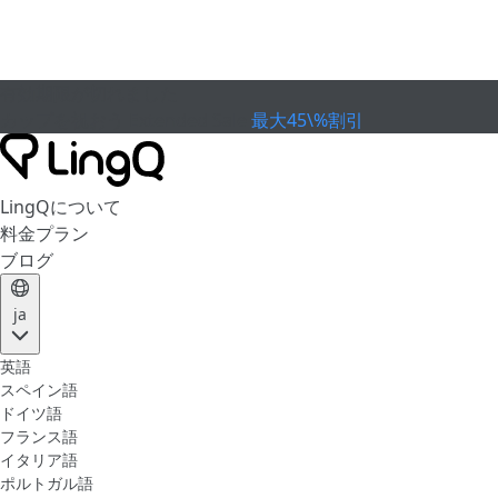
有効期限が切れました
カップを祝おう
Extended Sale
最大45\%割引
LingQについて
料金プラン
ブログ
ja
英語
スペイン語
ドイツ語
フランス語
イタリア語
ポルトガル語