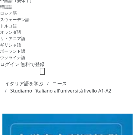
中国語（繁体字）
韓国語
ロシア語
スウェーデン語
トルコ語
オランダ語
リトアニア語
ギリシャ語
ポーランド語
ウクライナ語
ログイン
無料で登録
イタリア語を学ぶ
コース
Studiamo l'italiano all'università livello A1-A2