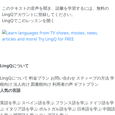
このテキストの音声を聞き、語彙を学習するには、
無料の
LingQアカウントに登録してください
。
LingQでこのレッスンを開く
LingQについて
LingQについて
料金プラン
お問い合わせ
スティーブの方法
学
校向け
法人向け
図書館向け
利用者の声
ギフトプラン
人気の言語
英語を学ぶ
スペイン語を学ぶ
フランス語を学ぶ
ドイツ語を学
ぶ
イタリア語を学ぶ
ポルトガル語を学ぶ
日本語を学ぶ
中国語
を学ぶ
韓国語を学ぶ
ロシア語を学ぶ