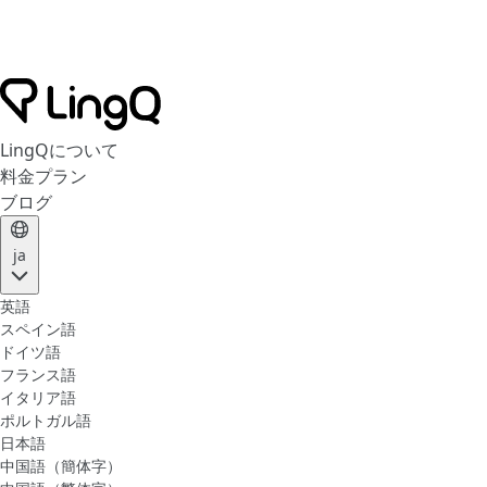
LingQについて
料金プラン
ブログ
ja
英語
スペイン語
ドイツ語
フランス語
イタリア語
ポルトガル語
日本語
中国語（簡体字）