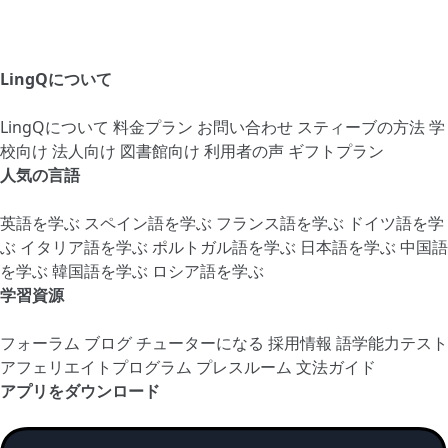
LingQについて
LingQについて
料金プラン
お問い合わせ
スティーブの方法
学
校向け
法人向け
図書館向け
利用者の声
ギフトプラン
人気の言語
英語を学ぶ
スペイン語を学ぶ
フランス語を学ぶ
ドイツ語を学
ぶ
イタリア語を学ぶ
ポルトガル語を学ぶ
日本語を学ぶ
中国語
を学ぶ
韓国語を学ぶ
ロシア語を学ぶ
学習資源
フォーラム
ブログ
チューターになる
採用情報
語学能力テスト
アフェリエイトプログラム
プレスルーム
文法ガイド
アプリをダウンロード