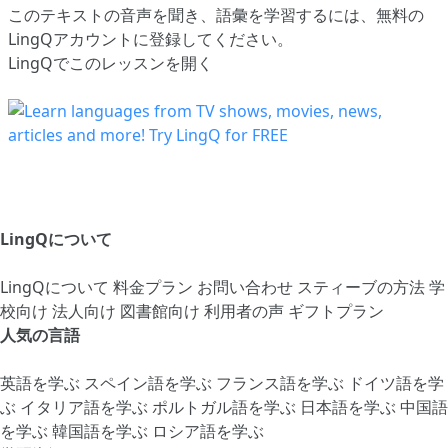
このテキストの音声を聞き、語彙を学習するには、
無料の
LingQアカウントに登録してください
。
LingQでこのレッスンを開く
LingQについて
LingQについて
料金プラン
お問い合わせ
スティーブの方法
学
校向け
法人向け
図書館向け
利用者の声
ギフトプラン
人気の言語
英語を学ぶ
スペイン語を学ぶ
フランス語を学ぶ
ドイツ語を学
ぶ
イタリア語を学ぶ
ポルトガル語を学ぶ
日本語を学ぶ
中国語
を学ぶ
韓国語を学ぶ
ロシア語を学ぶ