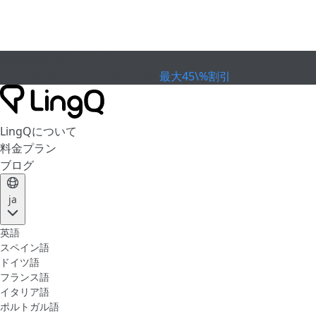
有効期限が切れました
カップを祝おう
Extended Sale
最大45\%割引
LingQについて
料金プラン
ブログ
ja
英語
スペイン語
ドイツ語
フランス語
イタリア語
ポルトガル語