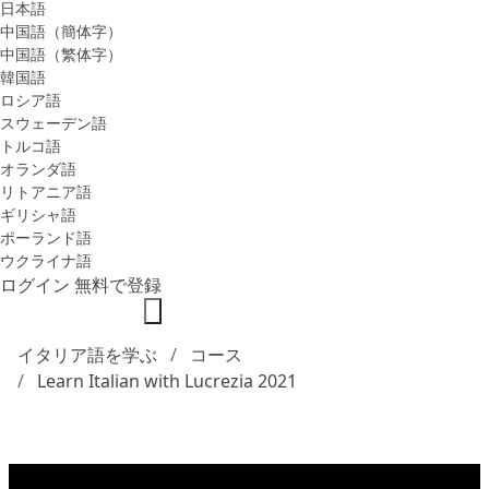
日本語
中国語（簡体字）
中国語（繁体字）
韓国語
ロシア語
スウェーデン語
トルコ語
オランダ語
リトアニア語
ギリシャ語
ポーランド語
ウクライナ語
ログイン
無料で登録
イタリア語を学ぶ
コース
Learn Italian with Lucrezia 2021