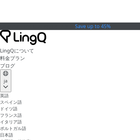
Celebrate the Cup
特別オファー
Save up to 45%
LingQについて
料金プラン
ブログ
ja
英語
スペイン語
ドイツ語
フランス語
イタリア語
ポルトガル語
日本語