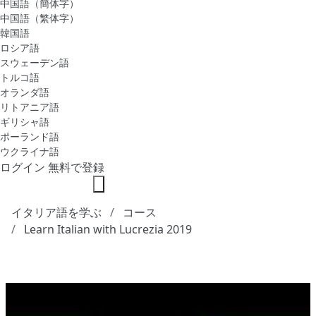
中国語（簡体字）
中国語（繁体字）
韓国語
ロシア語
スウェーデン語
トルコ語
オランダ語
リトアニア語
ギリシャ語
ポーランド語
ウクライナ語
ログイン
無料で登録
イタリア語を学ぶ
コース
Learn Italian with Lucrezia 2019