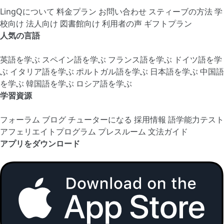
LingQについて
料金プラン
お問い合わせ
スティーブの方法
学
校向け
法人向け
図書館向け
利用者の声
ギフトプラン
人気の言語
英語を学ぶ
スペイン語を学ぶ
フランス語を学ぶ
ドイツ語を学
ぶ
イタリア語を学ぶ
ポルトガル語を学ぶ
日本語を学ぶ
中国語
を学ぶ
韓国語を学ぶ
ロシア語を学ぶ
学習資源
フォーラム
ブログ
チューターになる
採用情報
語学能力テスト
アフェリエイトプログラム
プレスルーム
文法ガイド
アプリをダウンロード