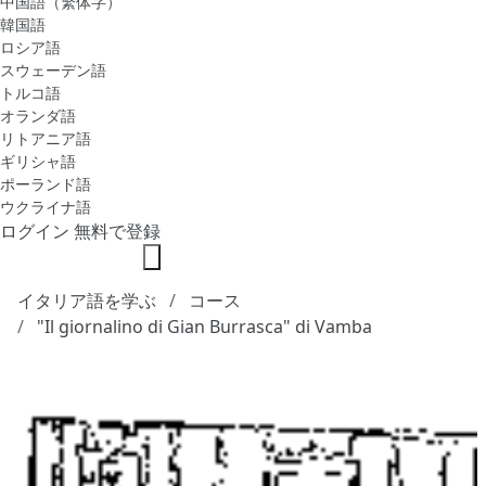
中国語（繁体字）
韓国語
ロシア語
スウェーデン語
トルコ語
オランダ語
リトアニア語
ギリシャ語
ポーランド語
ウクライナ語
ログイン
無料で登録
イタリア語を学ぶ
コース
"Il giornalino di Gian Burrasca" di Vamba