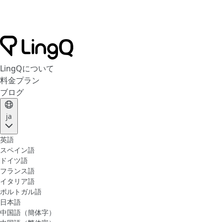
LingQについて
料金プラン
ブログ
ja
英語
スペイン語
ドイツ語
フランス語
イタリア語
ポルトガル語
日本語
中国語（簡体字）