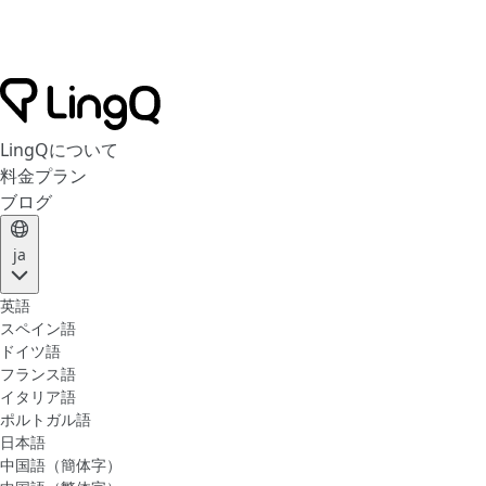
LingQについて
料金プラン
ブログ
ja
英語
スペイン語
ドイツ語
フランス語
イタリア語
ポルトガル語
日本語
中国語（簡体字）