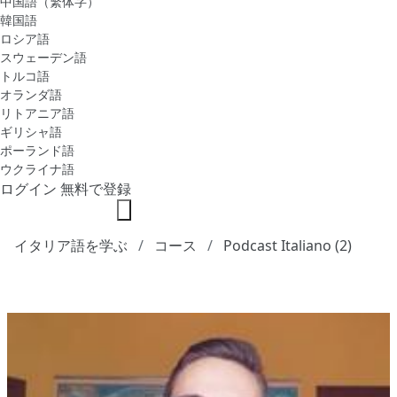
中国語（繁体字）
韓国語
ロシア語
スウェーデン語
トルコ語
オランダ語
リトアニア語
ギリシャ語
ポーランド語
ウクライナ語
ログイン
無料で登録
イタリア語を学ぶ
コース
Podcast Italiano (2)