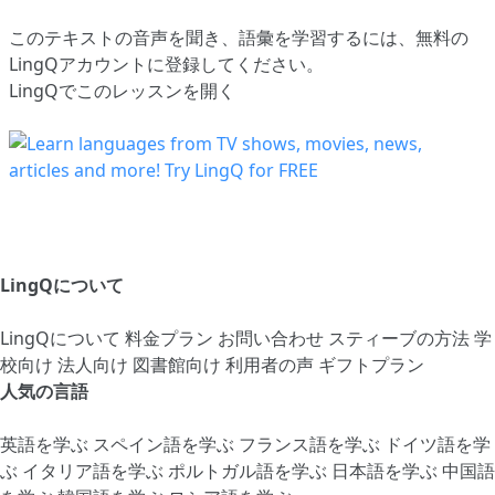
このテキストの音声を聞き、語彙を学習するには、
無料の
LingQアカウントに登録してください
。
LingQでこのレッスンを開く
LingQについて
LingQについて
料金プラン
お問い合わせ
スティーブの方法
学
校向け
法人向け
図書館向け
利用者の声
ギフトプラン
人気の言語
英語を学ぶ
スペイン語を学ぶ
フランス語を学ぶ
ドイツ語を学
ぶ
イタリア語を学ぶ
ポルトガル語を学ぶ
日本語を学ぶ
中国語