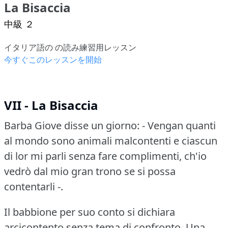
La Bisaccia
中級 ２
イタリア語の の読み練習用レッスン
今すぐこのレッスンを開始
VII - La Bisaccia
Barba Giove disse un giorno: - Vengan quanti
al mondo sono animali malcontenti e ciascun
di lor mi parli senza fare complimenti, ch'io
vedrò dal mio gran trono se si possa
contentarli -.
Il babbione per suo conto si dichiara
arcicontento senza tema di confronto.
Una