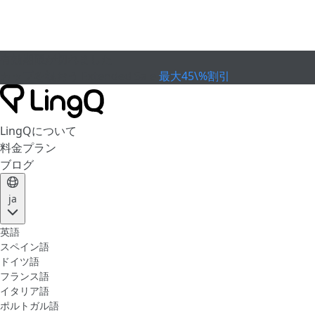
有効期限が切れました
カップを祝おう
Extended Sale
最大45\%割引
LingQについて
料金プラン
ブログ
ja
英語
スペイン語
ドイツ語
フランス語
イタリア語
ポルトガル語