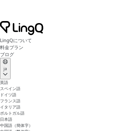
LingQについて
料金プラン
ブログ
ja
英語
スペイン語
ドイツ語
フランス語
イタリア語
ポルトガル語
日本語
中国語（簡体字）