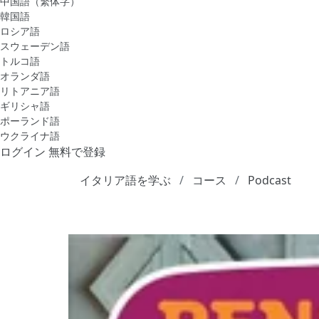
中国語（繁体字）
韓国語
ロシア語
スウェーデン語
トルコ語
オランダ語
リトアニア語
ギリシャ語
ポーランド語
ウクライナ語
ログイン
無料で登録
イタリア語を学ぶ
コース
Podcast