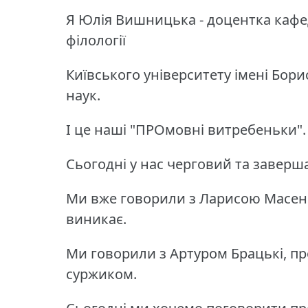
Я Юлія Вишницька - доцентка кафед
філології
Київського університету імені Бори
наук.
І це наші "ПРОмовні витребеньки".
Сьогодні у нас черговий та заверш
Ми вже говорили з Ларисою Масенко
виникає.
Ми говорили з Артуром Брацькі, п
суржиком.