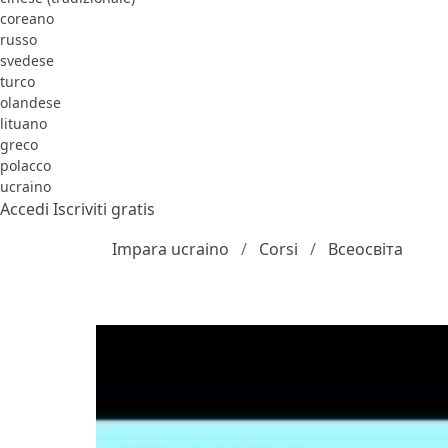
coreano
russo
svedese
turco
olandese
lituano
greco
polacco
ucraino
Accedi
Iscriviti gratis
Impara ucraino
Corsi
Всеосвіта