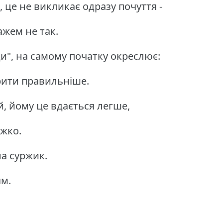
 це не викликає одразу почуття -
ажем не так.
", на самому початку окреслює:
рити правильніше.
й, йому це вдається легше,
ажко.
на суржик.
ям.