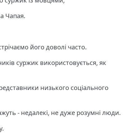
о суржик із мовцями,
а Чапая.
устрічаємо його доволі часто.
иків суржик використовується, як
представники низького соціального
ажуть - недалекі, не дуже розумні люди.
у.