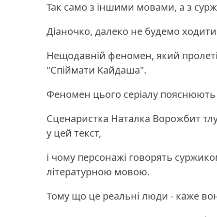
Так само з іншими мовами, а з сур
Діаночко, далеко не будемо ходити
Нещодавній феномен, який пролетів 
"Спіймати Кайдаша".
Феномен цього серіалу пояснюють
Сценаристка Наталка Ворожбит тлу
у цей текст,
і чому персонажі говорять суржико
літературною мовою.
Тому що це реальні люди - каже во