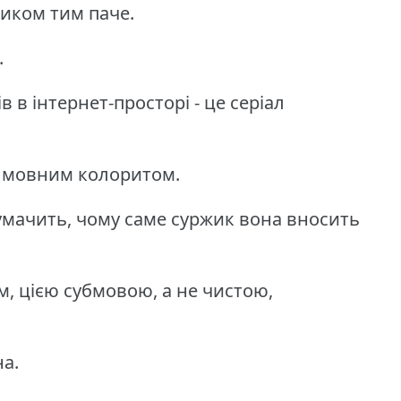
жиком тим паче.
.
в інтернет-просторі - це серіал
 мовним колоритом.
мачить, чому саме суржик вона вносить
м, цією субмовою, а не чистою,
на.