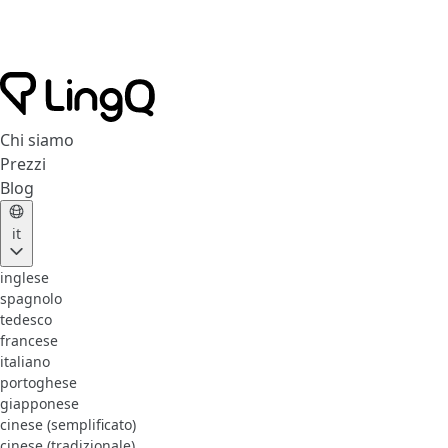
Chi siamo
Prezzi
Blog
it
inglese
spagnolo
tedesco
francese
italiano
portoghese
giapponese
cinese (semplificato)
cinese (tradizionale)