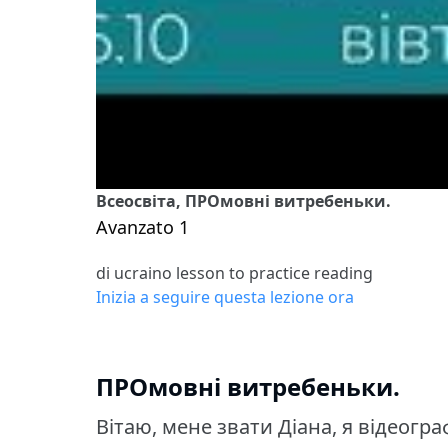
Всеосвіта, ПРОмовні витребеньки.
Avanzato 1
di ucraino lesson to practice reading
Inizia a seguire questa lezione ora
ПРОмовні витребеньки.
Вітаю, мене звати Діана, я відеогра