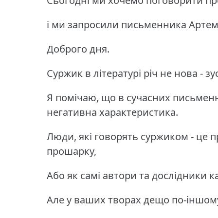
Сьогодні ми хочемо поговорити пр
і ми запросили письменника Артем
Доброго дня.
Суржик в літературі річ не нова - з
Я помічаю, що в сучасних письменн
негативна характеристика.
Люди, які говорять суржиком - це 
прошарку,
Або як самі автори та дослідники к
Але у ваших творах дещо по-іншом