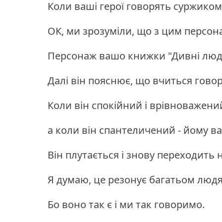
Коли ваші герої говорять суржиком,
ОК, ми зрозуміли, що з цим персон
Персонаж вашо книжки "Дивні люди
Далі він пояснює, що вчиться гово
Коли він спокійний і врівноважени
а коли він спантеличений - йому в
Він плутається і знову переходить 
Я думаю, це резонує багатьом люд
Бо воно так є і ми так говоримо.