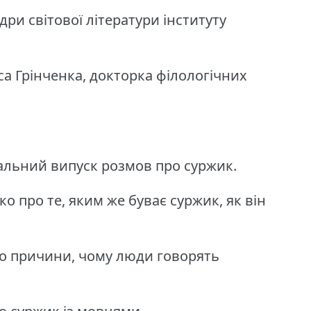
ри світової літератури інституту
са Грінченка, докторка філологічних
альний випуск розмов про суржик.
 про те, яким же буває суржик, як він
ро причини, чому люди говорять