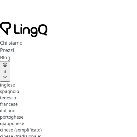
Chi siamo
Prezzi
Blog
it
inglese
spagnolo
tedesco
francese
italiano
portoghese
giapponese
cinese (semplificato)
cinese (tradizionale)