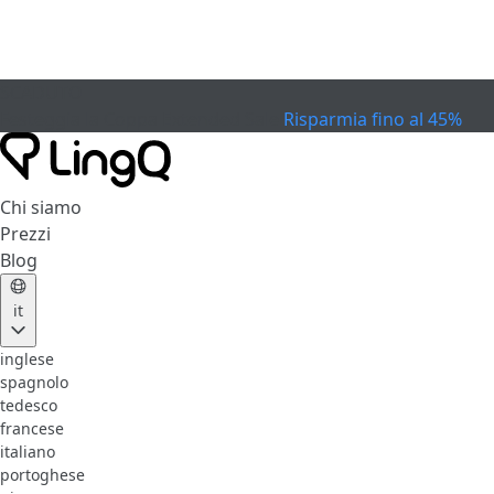
SCADUTO
Festeggia la Coppa
Extended Sale
Risparmia fino al 45%
Chi siamo
Prezzi
Blog
it
inglese
spagnolo
tedesco
francese
italiano
portoghese