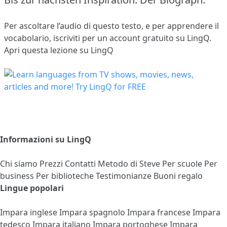
Per ascoltare l’audio di questo testo, e per apprendere il
vocabolario,
iscriviti
per un account gratuito su LingQ.
Apri questa lezione su LingQ
Informazioni su LingQ
Chi siamo
Prezzi
Contatti
Metodo di Steve
Per scuole
Per
business
Per biblioteche
Testimonianze
Buoni regalo
Lingue popolari
Impara inglese
Impara spagnolo
Impara francese
Impara
tedesco
Impara italiano
Impara portoghese
Impara