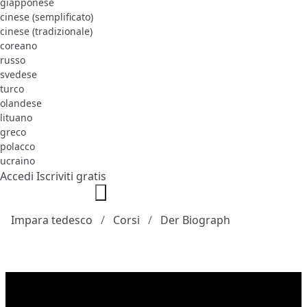
giapponese
cinese (semplificato)
cinese (tradizionale)
coreano
russo
svedese
turco
olandese
lituano
greco
polacco
ucraino
Accedi
Iscriviti gratis
Impara tedesco
Corsi
Der Biograph