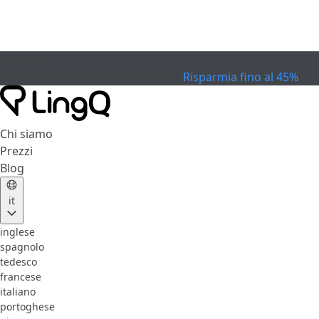
SCADUTO
Festeggia la Coppa
Extended Sale
Risparmia fino al 45%
Chi siamo
Prezzi
Blog
it
inglese
spagnolo
tedesco
francese
italiano
portoghese