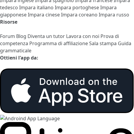
Impara inglese
Impara spagnolo
Impara francese
Impara
tedesco
Impara italiano
Impara portoghese
Impara
giapponese
Impara cinese
Impara coreano
Impara russo
Risorse
Forum
Blog
Diventa un tutor
Lavora con noi
Prova di
competenza
Programma di affiliazione
Sala stampa
Guida
grammaticale
Ottieni l'app da: