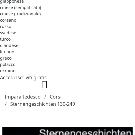
giapponese
cinese (semplificato)
cinese (tradizionale)
coreano
russo
svedese
turco
olandese
lituano
greco
polacco
ucraino
Accedi
Iscriviti gratis
Impara tedesco
Corsi
Sternengeschichten 130-249