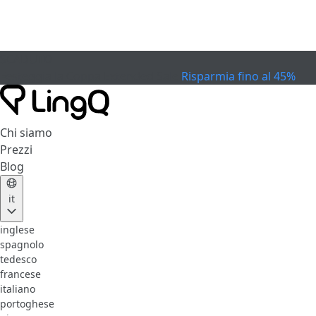
SCADUTO
Festeggia la Coppa
Extended Sale
Risparmia fino al 45%
Chi siamo
Prezzi
Blog
it
inglese
spagnolo
tedesco
francese
italiano
portoghese