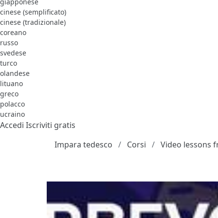
giapponese
cinese (semplificato)
cinese (tradizionale)
coreano
russo
svedese
turco
olandese
lituano
greco
polacco
ucraino
Accedi
Iscriviti gratis
Impara tedesco
Corsi
Video lessons 