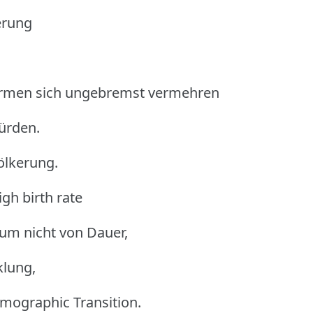
erung
.
 Armen sich ungebremst vermehren
ürden.
ölkerung.
gh birth rate
um nicht von Dauer,
klung,
emographic Transition.