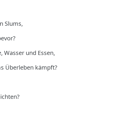
en Slums,
bevor?
, Wasser und Essen,
ms Überleben kämpft?
ichten?