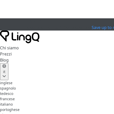
SCADUTO
Celebrate the Cup
Offerta speciale
Save up to
Chi siamo
Prezzi
Blog
it
inglese
spagnolo
tedesco
francese
italiano
portoghese