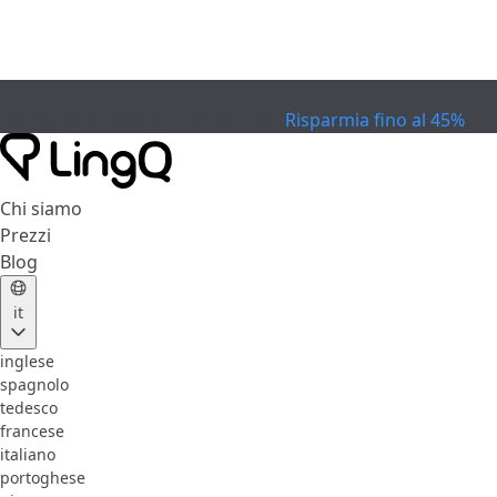
SCADUTO
Festeggia la Coppa
Extended Sale
Risparmia fino al 45%
Chi siamo
Prezzi
Blog
it
inglese
spagnolo
tedesco
francese
italiano
portoghese