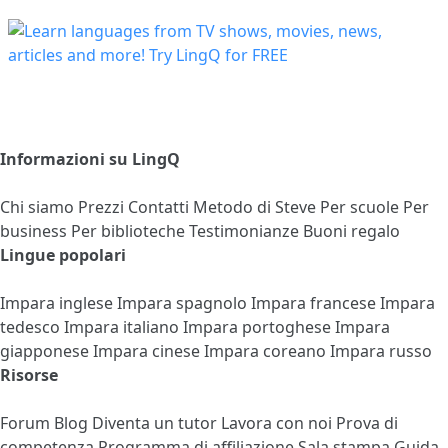
Informazioni su LingQ
Chi siamo
Prezzi
Contatti
Metodo di Steve
Per scuole
Per
business
Per biblioteche
Testimonianze
Buoni regalo
Lingue popolari
Impara inglese
Impara spagnolo
Impara francese
Impara
tedesco
Impara italiano
Impara portoghese
Impara
giapponese
Impara cinese
Impara coreano
Impara russo
Risorse
Forum
Blog
Diventa un tutor
Lavora con noi
Prova di
competenza
Programma di affiliazione
Sala stampa
Guida