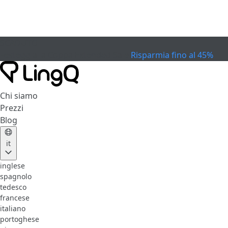
SCADUTO
Festeggia la Coppa
Extended Sale
Risparmia fino al 45%
Chi siamo
Prezzi
Blog
it
inglese
spagnolo
tedesco
francese
italiano
portoghese